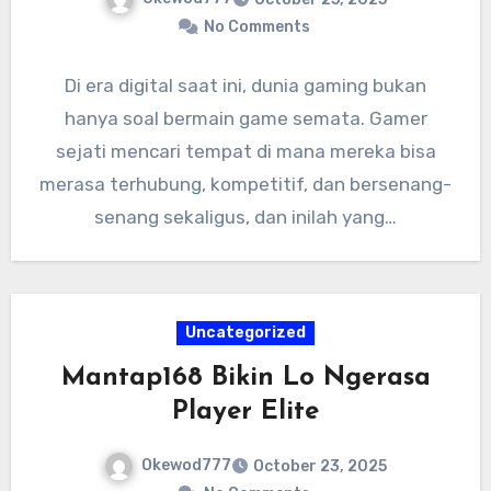
No Comments
Di era digital saat ini, dunia gaming bukan
hanya soal bermain game semata. Gamer
sejati mencari tempat di mana mereka bisa
merasa terhubung, kompetitif, dan bersenang-
senang sekaligus, dan inilah yang…
Uncategorized
Mantap168 Bikin Lo Ngerasa
Player Elite
Okewod777
October 23, 2025