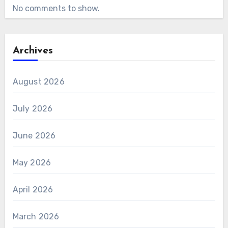
No comments to show.
Archives
August 2026
July 2026
June 2026
May 2026
April 2026
March 2026