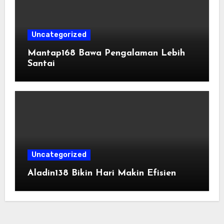
Uncategorized
Mantap168 Bawa Pengalaman Lebih
Santai
Uncategorized
Aladin138 Bikin Hari Makin Efisien