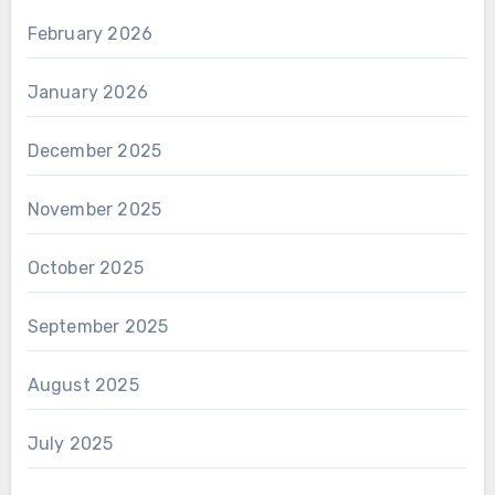
February 2026
January 2026
December 2025
November 2025
October 2025
September 2025
August 2025
July 2025