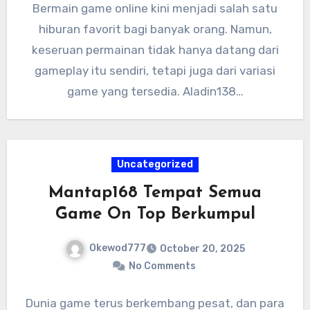
Bermain game online kini menjadi salah satu
hiburan favorit bagi banyak orang. Namun,
keseruan permainan tidak hanya datang dari
gameplay itu sendiri, tetapi juga dari variasi
game yang tersedia. Aladin138…
Uncategorized
Mantap168 Tempat Semua
Game On Top Berkumpul
Okewod777
October 20, 2025
No Comments
Dunia game terus berkembang pesat, dan para