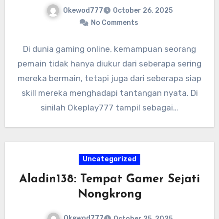
Okewod777
October 26, 2025
No Comments
Di dunia gaming online, kemampuan seorang
pemain tidak hanya diukur dari seberapa sering
mereka bermain, tetapi juga dari seberapa siap
skill mereka menghadapi tantangan nyata. Di
sinilah Okeplay777 tampil sebagai…
Uncategorized
Aladin138: Tempat Gamer Sejati
Nongkrong
Okewod777
October 25, 2025