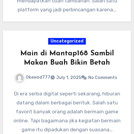
mendapatkan cuan tambahan. Salah satu
platform yang jadi perbincangan karena…
Uncategorized
Main di Mantap168 Sambil
Makan Buah Bikin Betah
Okewod777
July 1, 2025
No Comments
Di era serba digital seperti sekarang, hiburan
datang dalam berbagai bentuk. Salah satu
favorit banyak orang adalah bermain game
online. Tapi bagaimana jika kegiatan bermain
game itu dipadukan dengan suasana…