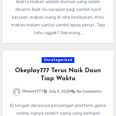
Waktu makan adalah momen yang selalu
dinanti. Baik itu sarapan pagi sambil nyicil
kerjaan, makan siang di sela kesibukan, atau
makan malam santai sambil lepas penat. Tapi
tahu nggak? Sekarang…
Uncategorized
Okeplay777 Terus Naik Daun
Tiap Waktu
Okewod777
July 3, 2025
No Comments
Di tengah derasnya persaingan platform game
online, hanya sedikit nama yang berhasil