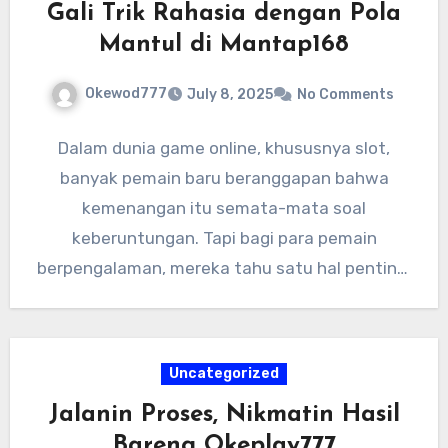
Gali Trik Rahasia dengan Pola
Mantul di Mantap168
Okewod777
July 8, 2025
No Comments
Dalam dunia game online, khususnya slot,
banyak pemain baru beranggapan bahwa
kemenangan itu semata-mata soal
keberuntungan. Tapi bagi para pemain
berpengalaman, mereka tahu satu hal penting:
kemenangan bukan cuma karena…
Uncategorized
Jalanin Proses, Nikmatin Hasil
Bareng Okeplay777