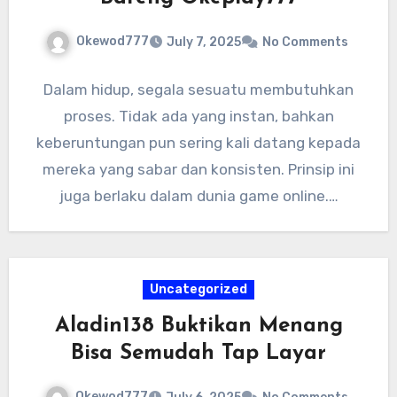
Okewod777
July 7, 2025
No Comments
Dalam hidup, segala sesuatu membutuhkan
proses. Tidak ada yang instan, bahkan
keberuntungan pun sering kali datang kepada
mereka yang sabar dan konsisten. Prinsip ini
juga berlaku dalam dunia game online.…
Uncategorized
Aladin138 Buktikan Menang
Bisa Semudah Tap Layar
Okewod777