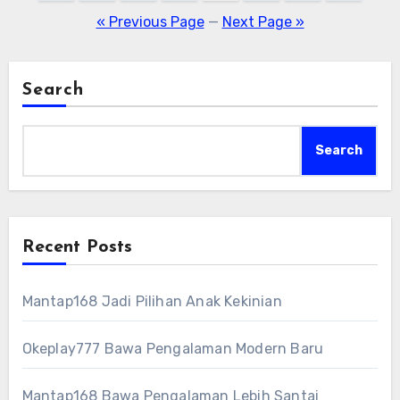
pagination
« Previous Page
—
Next Page »
Search
Search
Recent Posts
Mantap168 Jadi Pilihan Anak Kekinian
Okeplay777 Bawa Pengalaman Modern Baru
Mantap168 Bawa Pengalaman Lebih Santai