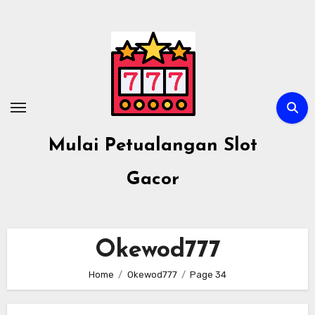
Skip
to
content
Mulai Petualangan Slot
Gacor
Okewod777
Home
Okewod777
Page 34