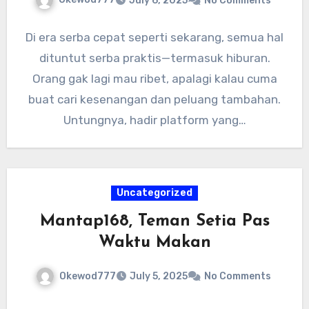
July 6, 2025
No Comments
Di era serba cepat seperti sekarang, semua hal
dituntut serba praktis—termasuk hiburan.
Orang gak lagi mau ribet, apalagi kalau cuma
buat cari kesenangan dan peluang tambahan.
Untungnya, hadir platform yang…
Uncategorized
Mantap168, Teman Setia Pas
Waktu Makan
Okewod777
July 5, 2025
No Comments