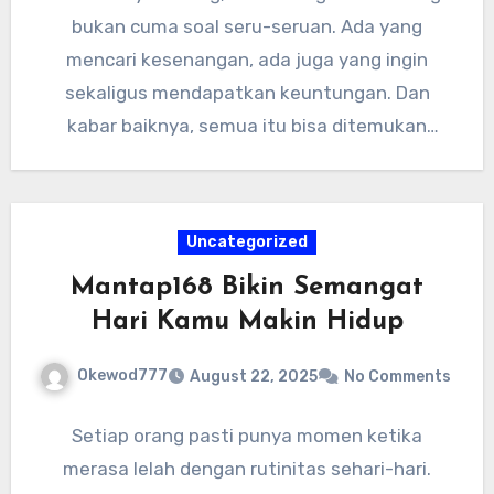
bukan cuma soal seru-seruan. Ada yang
mencari kesenangan, ada juga yang ingin
sekaligus mendapatkan keuntungan. Dan
kabar baiknya, semua itu bisa ditemukan
dalam satu…
Uncategorized
Mantap168 Bikin Semangat
Hari Kamu Makin Hidup
Okewod777
August 22, 2025
No Comments
Setiap orang pasti punya momen ketika
merasa lelah dengan rutinitas sehari-hari.