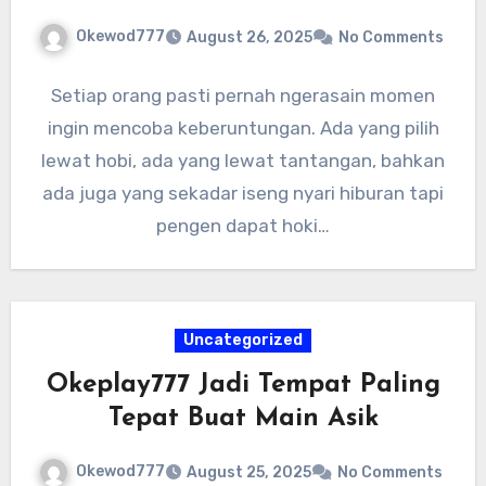
Okewod777
August 26, 2025
No Comments
Setiap orang pasti pernah ngerasain momen
ingin mencoba keberuntungan. Ada yang pilih
lewat hobi, ada yang lewat tantangan, bahkan
ada juga yang sekadar iseng nyari hiburan tapi
pengen dapat hoki…
Uncategorized
Okeplay777 Jadi Tempat Paling
Tepat Buat Main Asik
Okewod777
August 25, 2025
No Comments