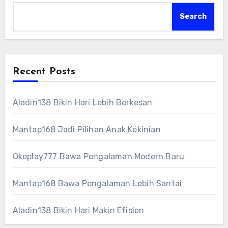
Search
Recent Posts
Aladin138 Bikin Hari Lebih Berkesan
Mantap168 Jadi Pilihan Anak Kekinian
Okeplay777 Bawa Pengalaman Modern Baru
Mantap168 Bawa Pengalaman Lebih Santai
Aladin138 Bikin Hari Makin Efisien