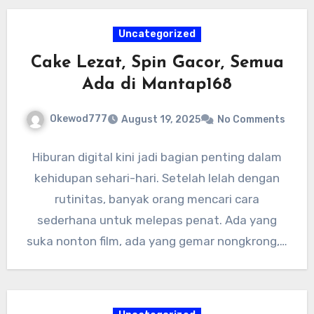
Uncategorized
Cake Lezat, Spin Gacor, Semua
Ada di Mantap168
Okewod777
August 19, 2025
No Comments
Hiburan digital kini jadi bagian penting dalam
kehidupan sehari-hari. Setelah lelah dengan
rutinitas, banyak orang mencari cara
sederhana untuk melepas penat. Ada yang
suka nonton film, ada yang gemar nongkrong,…