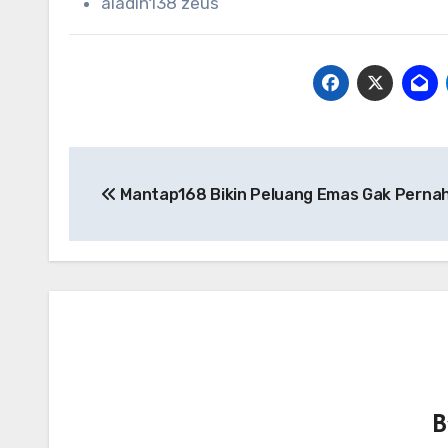
aladin138 zeus
Post
Mantap168 Bikin Peluang Emas Gak Perna
navigation