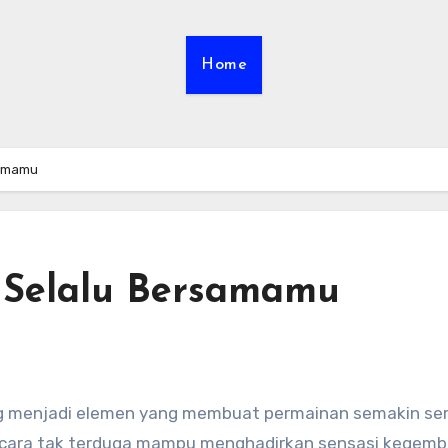
Home
samamu
i Selalu Bersamamu
ara tak terduga mampu menghadirkan sensasi kegemb