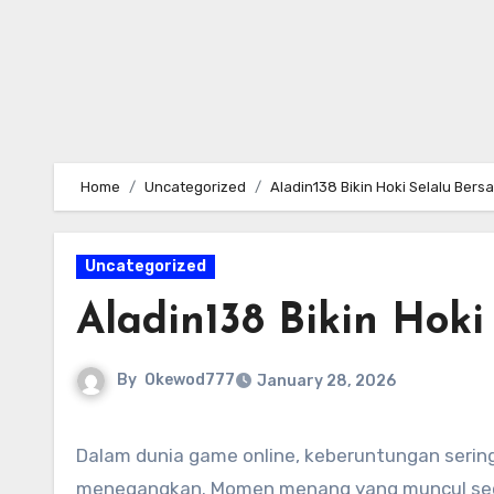
Home
Uncategorized
Aladin138 Bikin Hoki Selalu Ber
Uncategorized
Aladin138 Bikin Hok
By
Okewod777
January 28, 2026
Dalam dunia game online, keberuntungan sering menjadi elemen yang membuat permainan semakin seru dan
menegangkan. Momen menang yang muncul sec