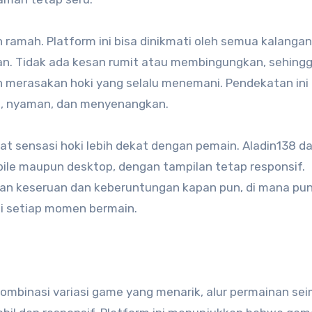
n ramah. Platform ini bisa dinikmati oleh semua kalangan
n. Tidak ada kesan rumit atau membingungkan, sehing
 merasakan hoki yang selalu menemani. Pendekatan ini
, nyaman, dan menyenangkan.
at sensasi hoki lebih dekat dengan pemain. Aladin138 d
bile maupun desktop, dengan tampilan tetap responsif.
kan keseruan dan keberuntungan kapan pun, di mana pun
ni setiap momen bermain.
kombinasi variasi game yang menarik, alur permainan se