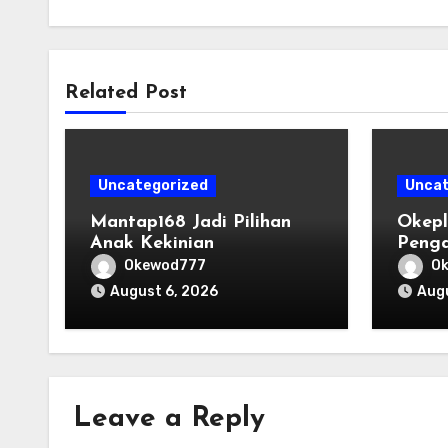
Related Post
Uncategorized
Uncat
Mantap168 Jadi Pilihan
Okepl
Anak Kekinian
Penga
Okewod777
O
August 6, 2026
Augu
Leave a Reply