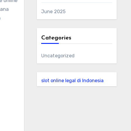
e online
mana
June 2025
n
Categories
Uncategorized
slot online legal di Indonesia