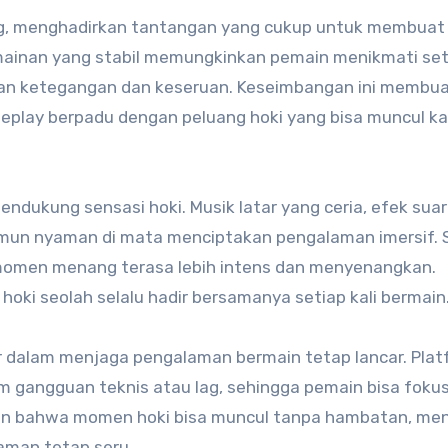
ang, menghadirkan tantangan yang cukup untuk membuat
ainan yang stabil memungkinkan pemain menikmati set
n ketegangan dan keseruan. Keseimbangan ini membu
meplay berpadu dengan peluang hoki yang bisa muncul k
endukung sensasi hoki. Musik latar yang ceria, efek sua
namun nyaman di mata menciptakan pengalaman imersif. 
momen menang terasa lebih intens dan menyenangkan.
oki seolah selalu hadir bersamanya setiap kali bermain
ar dalam menjaga pengalaman bermain tetap lancar. Platf
m gangguan teknis atau lag, sehingga pemain bisa foku
ikan bahwa momen hoki bisa muncul tanpa hambatan, m
man tetap seru.