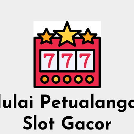
ulai Petualang
Slot Gacor