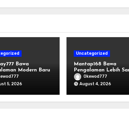
egorized
Uncategorized
ay777 Bawa
Mantap168 Bawa
laman Modern Baru
Pengalaman Lebih Sa
kewod777
Okewod777
st 5, 2026
August 4, 2026