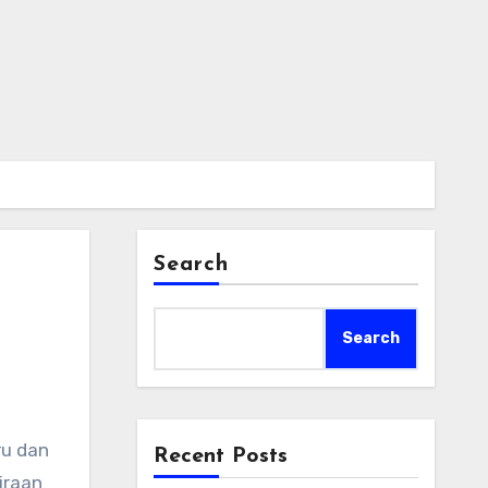
Search
Search
Recent Posts
iraan