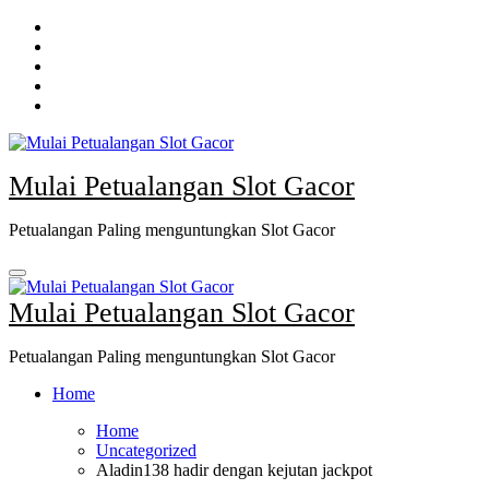
Skip
to
content
Mulai Petualangan Slot Gacor
Petualangan Paling menguntungkan Slot Gacor
Mulai Petualangan Slot Gacor
Petualangan Paling menguntungkan Slot Gacor
Home
Home
Uncategorized
Aladin138 hadir dengan kejutan jackpot