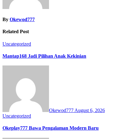
By
Okewod777
Related Post
Uncategorized
Mantap168 Jadi Pilihan Anak Kekinian
Okewod777
August 6, 2026
Uncategorized
Okeplay777 Bawa Pengalaman Modern Baru