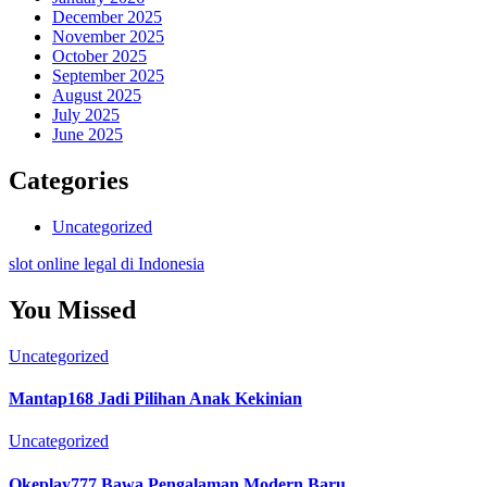
December 2025
November 2025
October 2025
September 2025
August 2025
July 2025
June 2025
Categories
Uncategorized
slot online legal di Indonesia
You Missed
Uncategorized
Mantap168 Jadi Pilihan Anak Kekinian
Uncategorized
Okeplay777 Bawa Pengalaman Modern Baru