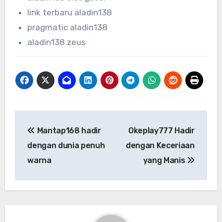
link terbaru aladin138
pragmatic aladin138
aladin138 zeus
Post
Mantap168 hadir
Okeplay777 Hadir
navigation
dengan dunia penuh
dengan Keceriaan
warna
yang Manis