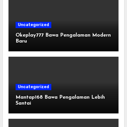
Uncategorized
Okeplay777 Bawa Pengalaman Modern
Baru
Uncategorized
Mantap168 Bawa Pengalaman Lebih
Santai