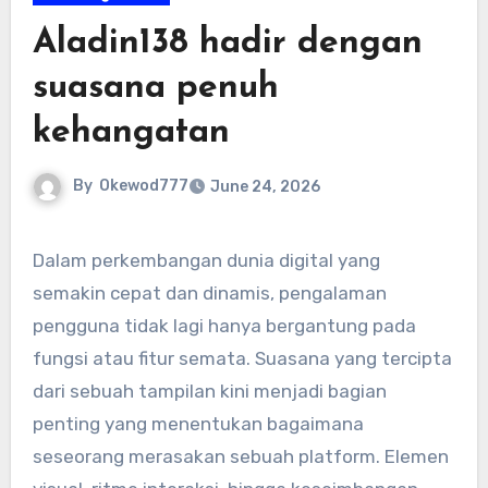
Aladin138 hadir dengan
suasana penuh
kehangatan
By
Okewod777
June 24, 2026
Dalam perkembangan dunia digital yang
semakin cepat dan dinamis, pengalaman
pengguna tidak lagi hanya bergantung pada
fungsi atau fitur semata. Suasana yang tercipta
dari sebuah tampilan kini menjadi bagian
penting yang menentukan bagaimana
seseorang merasakan sebuah platform. Elemen