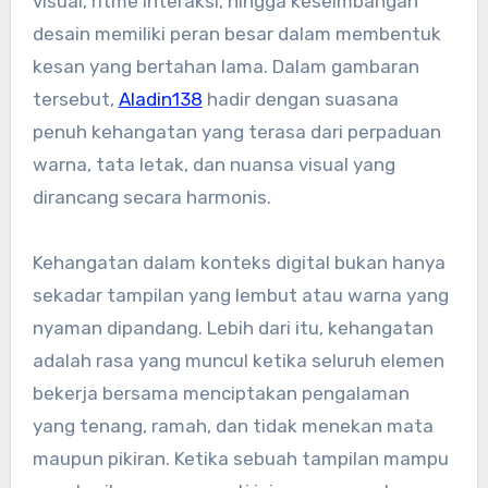
visual, ritme interaksi, hingga keseimbangan
desain memiliki peran besar dalam membentuk
kesan yang bertahan lama. Dalam gambaran
tersebut,
Aladin138
hadir dengan suasana
penuh kehangatan yang terasa dari perpaduan
warna, tata letak, dan nuansa visual yang
dirancang secara harmonis.
Kehangatan dalam konteks digital bukan hanya
sekadar tampilan yang lembut atau warna yang
nyaman dipandang. Lebih dari itu, kehangatan
adalah rasa yang muncul ketika seluruh elemen
bekerja bersama menciptakan pengalaman
yang tenang, ramah, dan tidak menekan mata
maupun pikiran. Ketika sebuah tampilan mampu