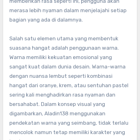
memberikan rasa seperti ini, pengguna akan
merasa lebih nyaman dalam menjelajahi setiap
bagian yang ada di dalamnya.
Salah satu elemen utama yang membentuk
suasana hangat adalah penggunaan warna.
Warna memiliki kekuatan emosional yang
sangat kuat dalam dunia desain. Warna-warna
dengan nuansa lembut seperti kombinasi
hangat dari oranye, krem, atau sentuhan pastel
sering kali menghadirkan rasa nyaman dan
bersahabat. Dalam konsep visual yang
digambarkan, Aladin138 menggunakan
pendekatan warna yang seimbang, tidak terlalu
mencolok namun tetap memiliki karakter yang