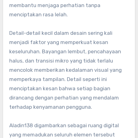
membantu menjaga perhatian tanpa
menciptakan rasa lelah.
Detail-detail kecil dalam desain sering kali
menjadi faktor yang memperkuat kesan
keseluruhan. Bayangan lembut, pencahayaan
halus, dan transisi mikro yang tidak terlalu
mencolok memberikan kedalaman visual yang
memperkaya tampilan. Detail seperti ini
menciptakan kesan bahwa setiap bagian
dirancang dengan perhatian yang mendalam
terhadap kenyamanan pengguna.
Aladin138 digambarkan sebagai ruang digital
yang memadukan seluruh elemen tersebut