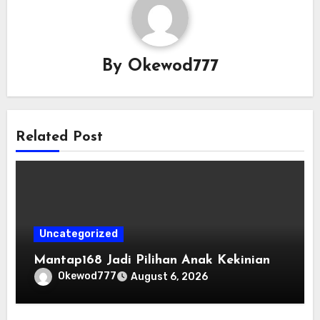
By
Okewod777
Related Post
Uncategorized
Mantap168 Jadi Pilihan Anak Kekinian
Okewod777
August 6, 2026