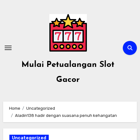
Skip
to
content
Mulai Petualangan Slot
Gacor
Home
Uncategorized
Aladin138 hadir dengan suasana penuh kehangatan
Uncategorized