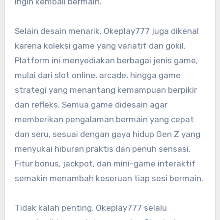
ingin kembali bermain.
Selain desain menarik, Okeplay777 juga dikenal
karena koleksi game yang variatif dan gokil.
Platform ini menyediakan berbagai jenis game,
mulai dari slot online, arcade, hingga game
strategi yang menantang kemampuan berpikir
dan refleks. Semua game didesain agar
memberikan pengalaman bermain yang cepat
dan seru, sesuai dengan gaya hidup Gen Z yang
menyukai hiburan praktis dan penuh sensasi.
Fitur bonus, jackpot, dan mini-game interaktif
semakin menambah keseruan tiap sesi bermain.
Tidak kalah penting, Okeplay777 selalu