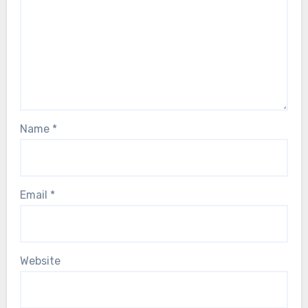
Name
*
Email
*
Website