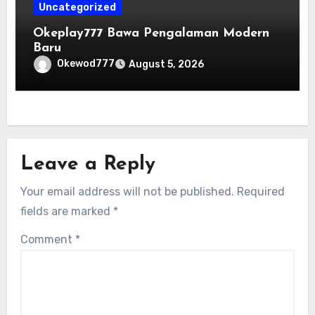
Uncategorized
Okeplay777 Bawa Pengalaman Modern
Baru
Okewod777
August 5, 2026
Leave a Reply
Your email address will not be published.
Required
fields are marked
*
Comment
*