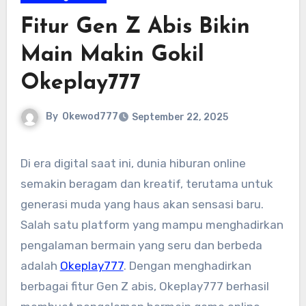
Fitur Gen Z Abis Bikin
Main Makin Gokil
Okeplay777
By
Okewod777
September 22, 2025
Di era digital saat ini, dunia hiburan online
semakin beragam dan kreatif, terutama untuk
generasi muda yang haus akan sensasi baru.
Salah satu platform yang mampu menghadirkan
pengalaman bermain yang seru dan berbeda
adalah
Okeplay777
. Dengan menghadirkan
berbagai fitur Gen Z abis, Okeplay777 berhasil