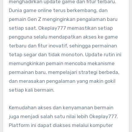
menghadirkan update game dan fitur terbaru.
Dunia game online terus berkembang, dan
pemain Gen Z menginginkan pengalaman baru
setiap saat. Okeplay777 memastikan setiap
pengguna selalu mendapatkan akses ke game
terbaru dan fitur inovatif, sehingga permainan
tetap segar dan tidak monoton. Update rutin ini
memungkinkan pemain mencoba mekanisme
permainan baru, mempelajari strategi berbeda,
dan merasakan pengalaman yang makin gokil
setiap kali bermain.
Kemudahan akses dan kenyamanan bermain
juga menjadi salah satu nilai lebih Okeplay777.
Platform ini dapat diakses melalui komputer