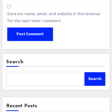
Save my name, email, and website in this browser
for the next time I comment.
Search
Search
Recent Posts