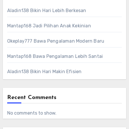
Aladin138 Bikin Hari Lebih Berkesan
Mantap168 Jadi Pilihan Anak Kekinian
Okeplay777 Bawa Pengalaman Modern Baru
Mantap168 Bawa Pengalaman Lebih Santai
Aladin138 Bikin Hari Makin Efisien
Recent Comments
No comments to show.