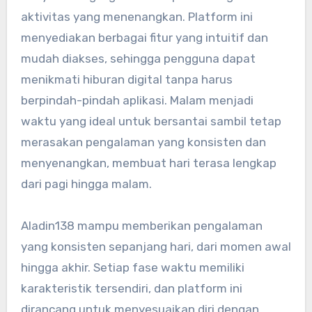
aktivitas yang menenangkan. Platform ini
menyediakan berbagai fitur yang intuitif dan
mudah diakses, sehingga pengguna dapat
menikmati hiburan digital tanpa harus
berpindah-pindah aplikasi. Malam menjadi
waktu yang ideal untuk bersantai sambil tetap
merasakan pengalaman yang konsisten dan
menyenangkan, membuat hari terasa lengkap
dari pagi hingga malam.
Aladin138 mampu memberikan pengalaman
yang konsisten sepanjang hari, dari momen awal
hingga akhir. Setiap fase waktu memiliki
karakteristik tersendiri, dan platform ini
dirancang untuk menyesuaikan diri dengan