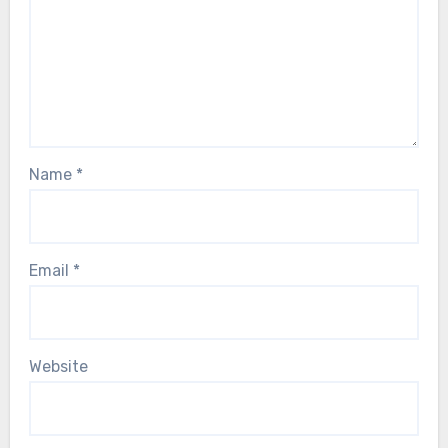
Name
*
Email
*
Website