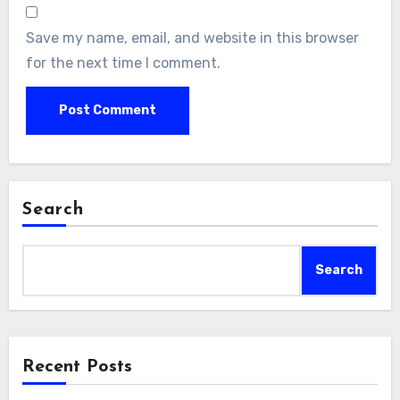
Save my name, email, and website in this browser
for the next time I comment.
Search
Search
Recent Posts