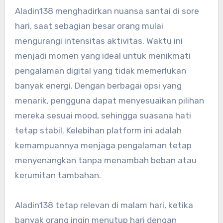
Aladin138 menghadirkan nuansa santai di sore
hari, saat sebagian besar orang mulai
mengurangi intensitas aktivitas. Waktu ini
menjadi momen yang ideal untuk menikmati
pengalaman digital yang tidak memerlukan
banyak energi. Dengan berbagai opsi yang
menarik, pengguna dapat menyesuaikan pilihan
mereka sesuai mood, sehingga suasana hati
tetap stabil. Kelebihan platform ini adalah
kemampuannya menjaga pengalaman tetap
menyenangkan tanpa menambah beban atau
kerumitan tambahan.
Aladin138 tetap relevan di malam hari, ketika
banyak orang ingin menutup hari dengan