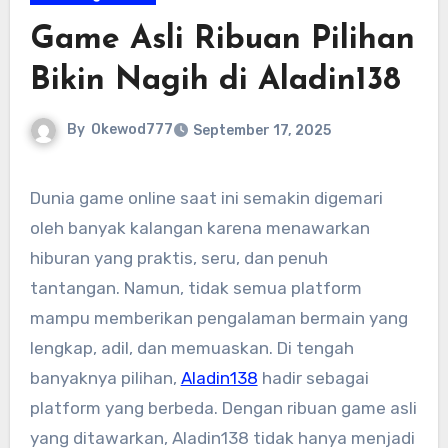
Game Asli Ribuan Pilihan
Bikin Nagih di Aladin138
By
Okewod777
September 17, 2025
Dunia game online saat ini semakin digemari
oleh banyak kalangan karena menawarkan
hiburan yang praktis, seru, dan penuh
tantangan. Namun, tidak semua platform
mampu memberikan pengalaman bermain yang
lengkap, adil, dan memuaskan. Di tengah
banyaknya pilihan,
Aladin138
hadir sebagai
platform yang berbeda. Dengan ribuan game asli
yang ditawarkan, Aladin138 tidak hanya menjadi