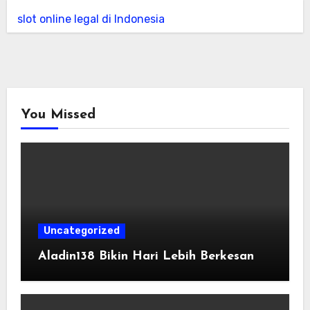
slot online legal di Indonesia
You Missed
Uncategorized
Aladin138 Bikin Hari Lebih Berkesan