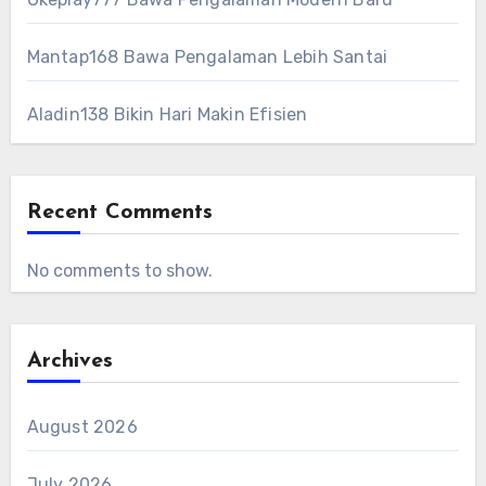
Mantap168 Bawa Pengalaman Lebih Santai
Aladin138 Bikin Hari Makin Efisien
Recent Comments
No comments to show.
Archives
August 2026
July 2026