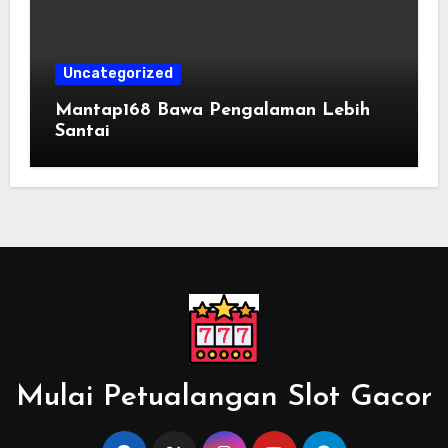
Uncategorized
Mantap168 Bawa Pengalaman Lebih
Santai
Mulai Petualangan Slot Gacor