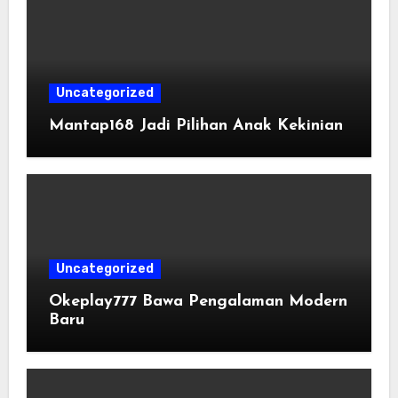
Uncategorized
Mantap168 Jadi Pilihan Anak Kekinian
Uncategorized
Okeplay777 Bawa Pengalaman Modern
Baru