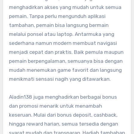
menghadirkan akses yang mudah untuk semua
pemain. Tanpa perlu mengunduh aplikasi
tambahan, pemain bisa langsung bermain
melalui ponsel atau laptop. Antarmuka yang
sederhana namun modern membuat navigasi
menjadi cepat dan praktis. Baik pemula maupun
pemain berpengalaman, semuanya bisa dengan
mudah menemukan game favorit dan langsung
menikmati sensasi nagih yang ditawarkan.
Aladin138 juga menghadirkan berbagai bonus
dan promosi menarik untuk menambah
keseruan. Mulai dari bonus deposit, cashback,
hingga reward harian, semua tersedia dengan
syarat mudah dan transparan. Hadiah tambahan