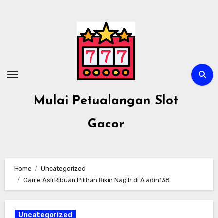
Skip
to
content
Mulai Petualangan Slot
Gacor
Home
Uncategorized
Game Asli Ribuan Pilihan Bikin Nagih di Aladin138
Uncategorized