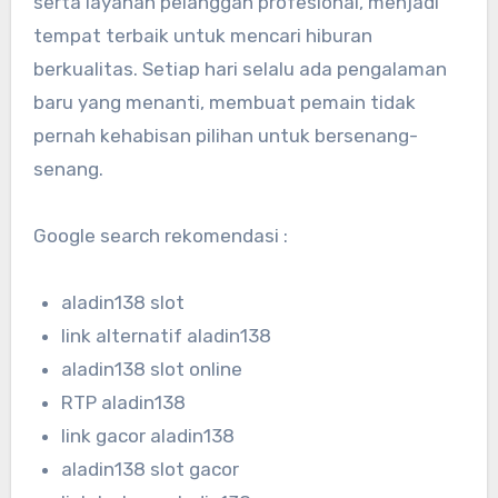
serta layanan pelanggan profesional, menjadi
tempat terbaik untuk mencari hiburan
berkualitas. Setiap hari selalu ada pengalaman
baru yang menanti, membuat pemain tidak
pernah kehabisan pilihan untuk bersenang-
senang.
Google search rekomendasi :
aladin138 slot
link alternatif aladin138
aladin138 slot online
RTP aladin138
link gacor aladin138
aladin138 slot gacor