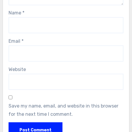
Name
*
Email
*
Website
Save my name, email, and website in this browser
for the next time I comment.