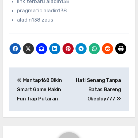
link terbaru aladin138
pragmatic aladin138
aladin138 zeus
Post
Mantap168 Bikin
Hati Senang Tanpa
navigation
Smart Game Makin
Batas Bareng
Fun Tiap Putaran
Okeplay777