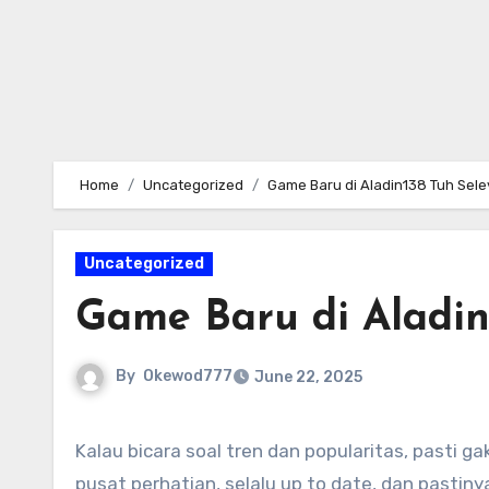
Home
Uncategorized
Game Baru di Aladin138 Tuh Selev
Uncategorized
Game Baru di Aladin1
By
Okewod777
June 22, 2025
Kalau bicara soal tren dan popularitas, pasti gak jauh-jauh dari yang namanya influencer. Mereka selalu jadi
pusat perhatian, selalu up to date, dan pastiny