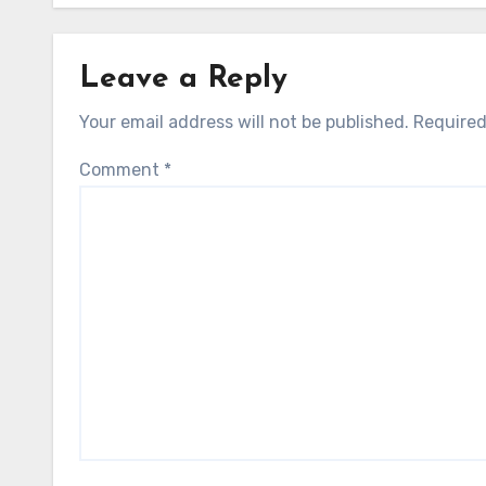
Leave a Reply
Your email address will not be published.
Required
Comment
*