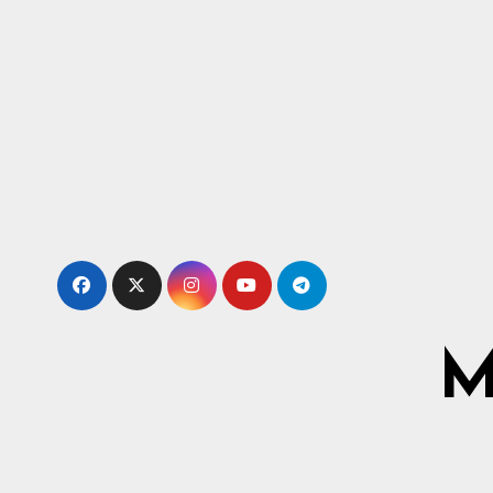
Skip
to
content
M