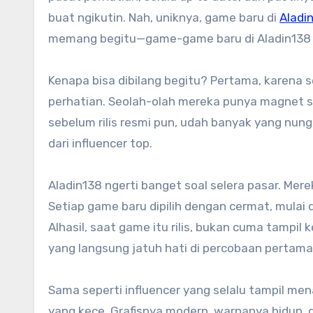
buat ngikutin. Nah, uniknya, game baru di
Aladi
memang begitu—game-game baru di Aladin138 tu
Kenapa bisa dibilang begitu? Pertama, karena se
perhatian. Seolah-olah mereka punya magnet s
sebelum rilis resmi pun, udah banyak yang nung
dari influencer top.
Aladin138 ngerti banget soal selera pasar. Mer
Setiap game baru dipilih dengan cermat, mulai d
Alhasil, saat game itu rilis, bukan cuma tampil
yang langsung jatuh hati di percobaan pertama
Sama seperti influencer yang selalu tampil mena
yang kece. Grafisnya modern, warnanya hidup, 