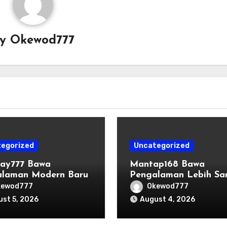
By
Okewod777
egorized
Uncategorized
ay777 Bawa
Mantap168 Bawa
laman Modern Baru
Pengalaman Lebih Sa
kewod777
Okewod777
st 5, 2026
August 4, 2026