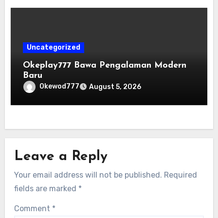
Uncategorized
Okeplay777 Bawa Pengalaman Modern
Baru
Okewod777
August 5, 2026
Leave a Reply
Your email address will not be published.
Required
fields are marked
*
Comment
*