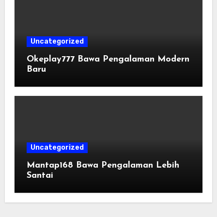
Uncategorized
Okeplay777 Bawa Pengalaman Modern
Baru
Uncategorized
Mantap168 Bawa Pengalaman Lebih
Santai