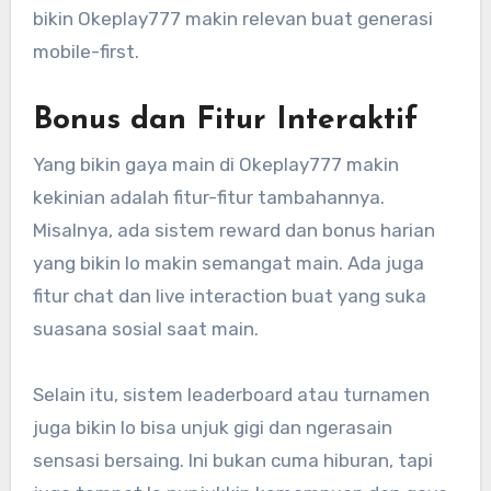
bikin Okeplay777 makin relevan buat generasi
mobile-first.
Bonus dan Fitur Interaktif
Yang bikin gaya main di Okeplay777 makin
kekinian adalah fitur-fitur tambahannya.
Misalnya, ada sistem reward dan bonus harian
yang bikin lo makin semangat main. Ada juga
fitur chat dan live interaction buat yang suka
suasana sosial saat main.
Selain itu, sistem leaderboard atau turnamen
juga bikin lo bisa unjuk gigi dan ngerasain
sensasi bersaing. Ini bukan cuma hiburan, tapi