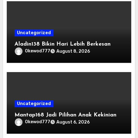
Uncategorized
Aladin138 Bikin Hari Lebih Berkesan
Okewod777
August 8, 2026
Uncategorized
Mantap168 Jadi Pilihan Anak Kekinian
Okewod777
August 6, 2026