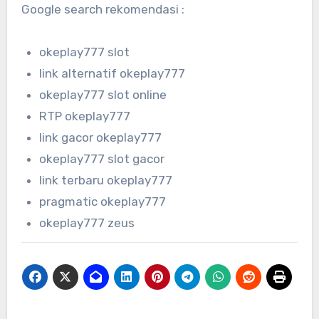
Google search rekomendasi :
okeplay777 slot
link alternatif okeplay777
okeplay777 slot online
RTP okeplay777
link gacor okeplay777
okeplay777 slot gacor
link terbaru okeplay777
pragmatic okeplay777
okeplay777 zeus