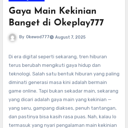
Gaya Main Kekinian
Banget di Okeplay777
By
Okewod777
August 7, 2025
Di era digital seperti sekarang, tren hiburan
terus berubah mengikuti gaya hidup dan
teknologi. Salah satu bentuk hiburan yang paling
diminati generasi masa kini adalah bermain
game online. Tapi bukan sekadar main, sekarang
yang dicari adalah gaya main yang kekinian —
yang seru, gampang diakses, penuh tantangan,
dan pastinya bisa kasih rasa puas. Nah, kalau lo
termasuk yang nyari pengalaman main kekinian