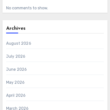
No comments to show.
Archives
August 2026
July 2026
June 2026
May 2026
April 2026
March 2026