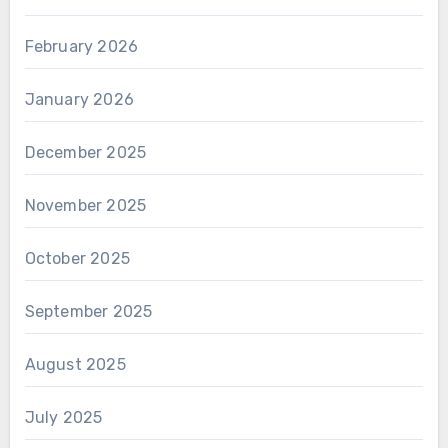
February 2026
January 2026
December 2025
November 2025
October 2025
September 2025
August 2025
July 2025