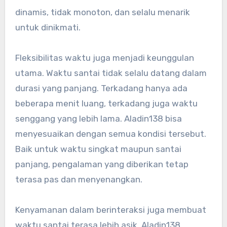
dinamis, tidak monoton, dan selalu menarik
untuk dinikmati.
Fleksibilitas waktu juga menjadi keunggulan
utama. Waktu santai tidak selalu datang dalam
durasi yang panjang. Terkadang hanya ada
beberapa menit luang, terkadang juga waktu
senggang yang lebih lama. Aladin138 bisa
menyesuaikan dengan semua kondisi tersebut.
Baik untuk waktu singkat maupun santai
panjang, pengalaman yang diberikan tetap
terasa pas dan menyenangkan.
Kenyamanan dalam berinteraksi juga membuat
waktu santai terasa lebih asik. Aladin138