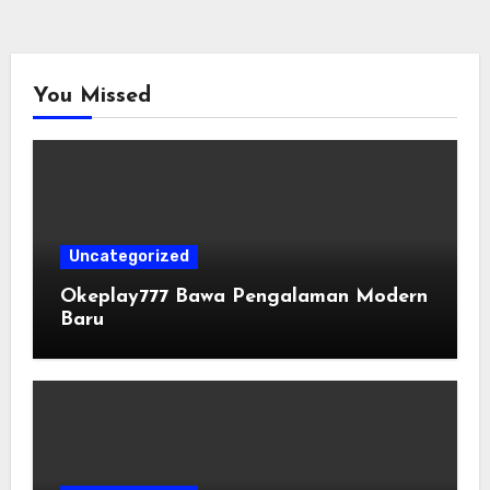
You Missed
Uncategorized
Okeplay777 Bawa Pengalaman Modern
Baru