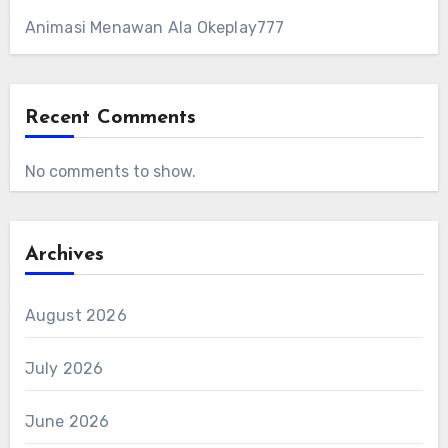
Animasi Menawan Ala Okeplay777
Recent Comments
No comments to show.
Archives
August 2026
July 2026
June 2026