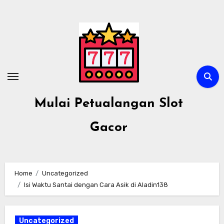
Skip
to
content
Mulai Petualangan Slot
Gacor
Home
Uncategorized
Isi Waktu Santai dengan Cara Asik di Aladin138
Uncategorized