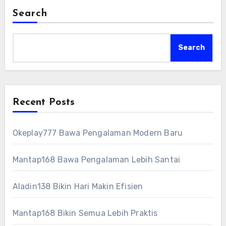
Search
Search
Recent Posts
Okeplay777 Bawa Pengalaman Modern Baru
Mantap168 Bawa Pengalaman Lebih Santai
Aladin138 Bikin Hari Makin Efisien
Mantap168 Bikin Semua Lebih Praktis