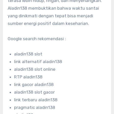
terasa lebih hidup, ringan, dan menyenangkan.
Aladin138 membuktikan bahwa waktu santai
yang dinikmati dengan tepat bisa menjadi
sumber energi positif dalam keseharian.
Google search rekomendasi :
aladin138 slot
link alternatif aladin138
aladin138 slot online
RTP aladin138
link gacor aladin138
aladin138 slot gacor
link terbaru aladin138
pragmatic aladin138