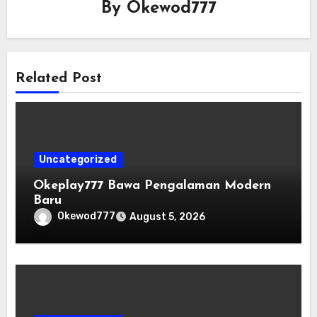
By
Okewod777
Related Post
Uncategorized
Okeplay777 Bawa Pengalaman Modern
Baru
Okewod777
August 5, 2026