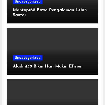
Uncategorized
Mantap168 Bawa Pengalaman Lebih
Santai
Uncategorized
Aladin138 Bikin Hari Makin Efisien