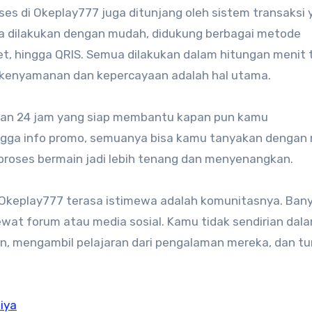
ses di Okeplay777 juga ditunjang oleh sistem transaksi 
a dilakukan dengan mudah, didukung berbagai metode
let, hingga QRIS. Semua dilakukan dalam hitungan menit
n, kenyamanan dan kepercayaan adalah hal utama.
gan 24 jam yang siap membantu kapan pun kamu
ingga info promo, semuanya bisa kamu tanyakan dengan
 proses bermain jadi lebih tenang dan menyenangkan.
 Okeplay777 terasa istimewa adalah komunitasnya. Ban
 lewat forum atau media sosial. Kamu tidak sendirian dal
ain, mengambil pelajaran dari pengalaman mereka, dan 
iya