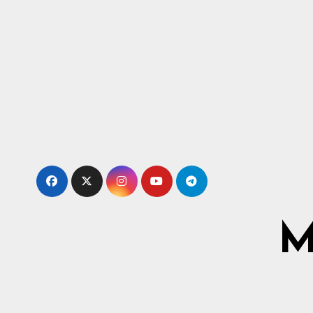
Skip
to
content
M