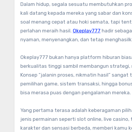
Dalam hidup, segala sesuatu membutuhkan proses. Tidak ada yang instan, bahkan keberuntungan pun sering
kali datang kepada mereka yang sabar dan konsi
soal menang cepat atau hoki semata, tapi tent
perlahan meraih hasil.
Okeplay777
hadir sebaga
nyaman, menyenangkan, dan tetap menghasilk
Okeplay777 bukan hanya platform hiburan biasa
berkualitas tinggi sambil membangun strategi,
Konsep “jalanin proses, nikmatin hasil” sangat 
pemilihan game, sistem transaksi, hingga bon
bisa merasa puas dengan pengalaman mereka.
Yang pertama terasa adalah keberagaman pilih
jenis permainan seperti slot online, live casin
karakter dan sensasi berbeda, memberi kamu 