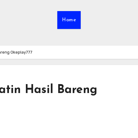
Home
Bareng Okeplay777
atin Hasil Bareng