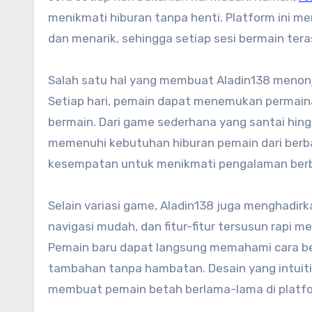
menikmati hiburan tanpa henti. Platform ini 
dan menarik, sehingga setiap sesi bermain ter
Salah satu hal yang membuat Aladin138 menonjo
Setiap hari, pemain dapat menemukan permain
bermain. Dari game sederhana yang santai hin
memenuhi kebutuhan hiburan pemain dari berbag
kesempatan untuk menikmati pengalaman berbe
Selain variasi game, Aladin138 juga menghadirk
navigasi mudah, dan fitur-fitur tersusun rapi
Pemain baru dapat langsung memahami cara ber
tambahan tanpa hambatan. Desain yang intuit
membuat pemain betah berlama-lama di platf