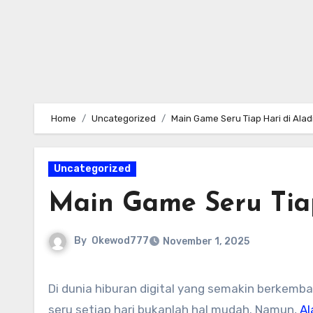
Home
Uncategorized
Main Game Seru Tiap Hari di Ala
Uncategorized
Main Game Seru Tiap
By
Okewod777
November 1, 2025
Di dunia hiburan digital yang semakin berkembang, mencari platform game yang bisa memberikan pengalaman
seru setiap hari bukanlah hal mudah. Namun,
Al