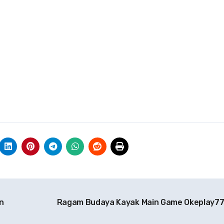
n
Ragam Budaya Kayak Main Game Okeplay7