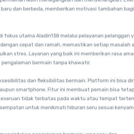
sa baru dan berbeda, memberikan motivasi tambahan bagi
 fokus utama Aladin138 melalui pelayanan pelanggan 
u dengan cepat dan ramah, memastikan setiap masalah 
lkan stres. Layanan yang baik ini memberikan rasa ama
i pengalaman bermain tanpa khawatir.
sibilitas dan fleksibilitas bermain. Platform ini bisa di
maupun smartphone. Fitur ini membuat pemain bisa teta
keseruan tidak terbatas pada waktu atau tempat terten
 kesempatan untuk menikmati hiburan seru sesuai kenya