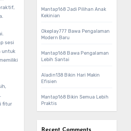
aktif,
Mantap168 Jadi Pilihan Anak
Kekinian
a.
Okeplay777 Bawa Pengalaman
i.
Modern Baru
p sesi
a untuk
Mantap168 Bawa Pengalaman
Lebih Santai
memiliki
Aladin138 Bikin Hari Makin
Efisien
ih,
.
Mantap168 Bikin Semua Lebih
Praktis
fitur
Recent Comments