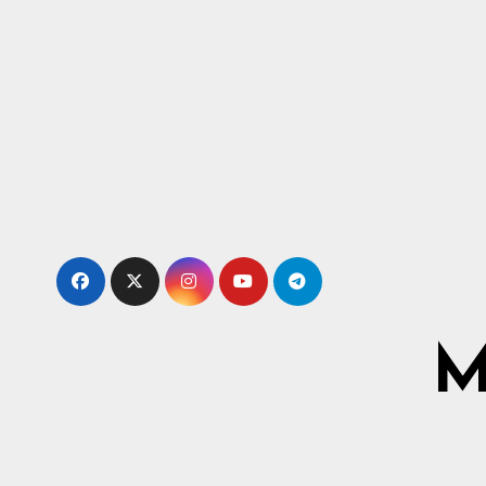
Skip
to
content
M