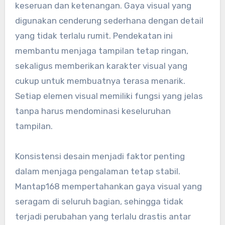
keseruan dan ketenangan. Gaya visual yang
digunakan cenderung sederhana dengan detail
yang tidak terlalu rumit. Pendekatan ini
membantu menjaga tampilan tetap ringan,
sekaligus memberikan karakter visual yang
cukup untuk membuatnya terasa menarik.
Setiap elemen visual memiliki fungsi yang jelas
tanpa harus mendominasi keseluruhan
tampilan.
Konsistensi desain menjadi faktor penting
dalam menjaga pengalaman tetap stabil.
Mantap168 mempertahankan gaya visual yang
seragam di seluruh bagian, sehingga tidak
terjadi perubahan yang terlalu drastis antar