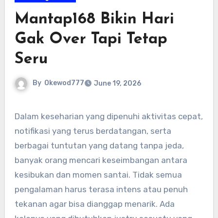
Mantap168 Bikin Hari
Gak Over Tapi Tetap
Seru
By
Okewod777
June 19, 2026
Dalam keseharian yang dipenuhi aktivitas cepat,
notifikasi yang terus berdatangan, serta
berbagai tuntutan yang datang tanpa jeda,
banyak orang mencari keseimbangan antara
kesibukan dan momen santai. Tidak semua
pengalaman harus terasa intens atau penuh
tekanan agar bisa dianggap menarik. Ada