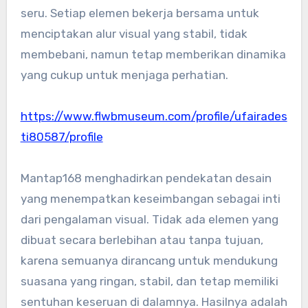
seru. Setiap elemen bekerja bersama untuk
menciptakan alur visual yang stabil, tidak
membebani, namun tetap memberikan dinamika
yang cukup untuk menjaga perhatian.
https://www.flwbmuseum.com/profile/ufairades
ti80587/profile
Mantap168 menghadirkan pendekatan desain
yang menempatkan keseimbangan sebagai inti
dari pengalaman visual. Tidak ada elemen yang
dibuat secara berlebihan atau tanpa tujuan,
karena semuanya dirancang untuk mendukung
suasana yang ringan, stabil, dan tetap memiliki
sentuhan keseruan di dalamnya. Hasilnya adalah