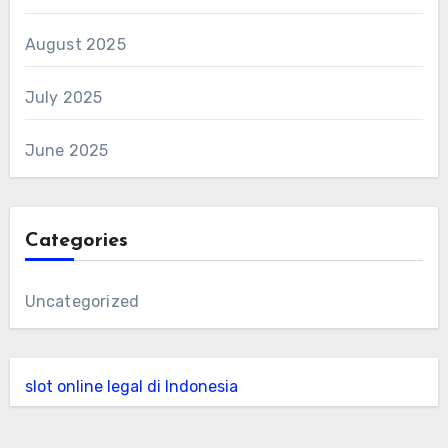
August 2025
July 2025
June 2025
Categories
Uncategorized
slot online legal di Indonesia