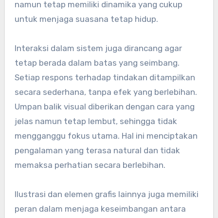
namun tetap memiliki dinamika yang cukup
untuk menjaga suasana tetap hidup.
Interaksi dalam sistem juga dirancang agar
tetap berada dalam batas yang seimbang.
Setiap respons terhadap tindakan ditampilkan
secara sederhana, tanpa efek yang berlebihan.
Umpan balik visual diberikan dengan cara yang
jelas namun tetap lembut, sehingga tidak
mengganggu fokus utama. Hal ini menciptakan
pengalaman yang terasa natural dan tidak
memaksa perhatian secara berlebihan.
Ilustrasi dan elemen grafis lainnya juga memiliki
peran dalam menjaga keseimbangan antara