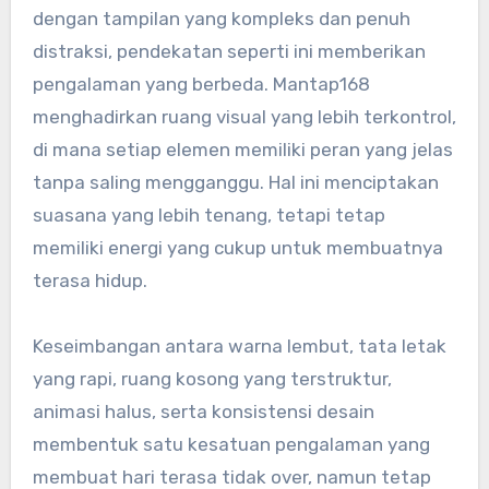
dengan tampilan yang kompleks dan penuh
distraksi, pendekatan seperti ini memberikan
pengalaman yang berbeda. Mantap168
menghadirkan ruang visual yang lebih terkontrol,
di mana setiap elemen memiliki peran yang jelas
tanpa saling mengganggu. Hal ini menciptakan
suasana yang lebih tenang, tetapi tetap
memiliki energi yang cukup untuk membuatnya
terasa hidup.
Keseimbangan antara warna lembut, tata letak
yang rapi, ruang kosong yang terstruktur,
animasi halus, serta konsistensi desain
membentuk satu kesatuan pengalaman yang
membuat hari terasa tidak over, namun tetap