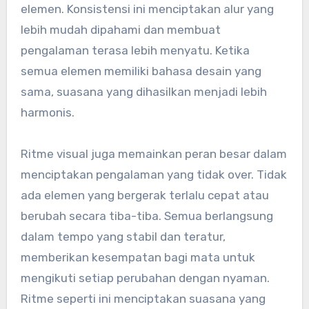
elemen. Konsistensi ini menciptakan alur yang
lebih mudah dipahami dan membuat
pengalaman terasa lebih menyatu. Ketika
semua elemen memiliki bahasa desain yang
sama, suasana yang dihasilkan menjadi lebih
harmonis.
Ritme visual juga memainkan peran besar dalam
menciptakan pengalaman yang tidak over. Tidak
ada elemen yang bergerak terlalu cepat atau
berubah secara tiba-tiba. Semua berlangsung
dalam tempo yang stabil dan teratur,
memberikan kesempatan bagi mata untuk
mengikuti setiap perubahan dengan nyaman.
Ritme seperti ini menciptakan suasana yang