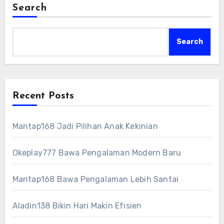
Search
Search
Recent Posts
Mantap168 Jadi Pilihan Anak Kekinian
Okeplay777 Bawa Pengalaman Modern Baru
Mantap168 Bawa Pengalaman Lebih Santai
Aladin138 Bikin Hari Makin Efisien