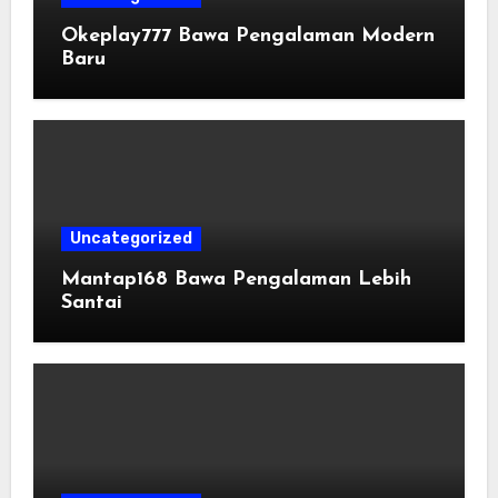
Okeplay777 Bawa Pengalaman Modern
Baru
Uncategorized
Mantap168 Bawa Pengalaman Lebih
Santai