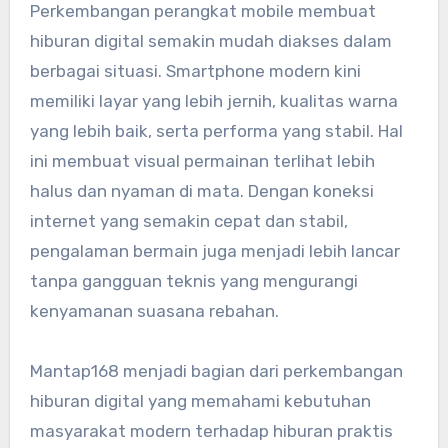
Perkembangan perangkat mobile membuat
hiburan digital semakin mudah diakses dalam
berbagai situasi. Smartphone modern kini
memiliki layar yang lebih jernih, kualitas warna
yang lebih baik, serta performa yang stabil. Hal
ini membuat visual permainan terlihat lebih
halus dan nyaman di mata. Dengan koneksi
internet yang semakin cepat dan stabil,
pengalaman bermain juga menjadi lebih lancar
tanpa gangguan teknis yang mengurangi
kenyamanan suasana rebahan.
Mantap168 menjadi bagian dari perkembangan
hiburan digital yang memahami kebutuhan
masyarakat modern terhadap hiburan praktis