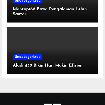
Uncategorized
Mantap168 Bawa Pengalaman Lebih
Santai
Uncategorized
Aladin138 Bikin Hari Makin Efisien