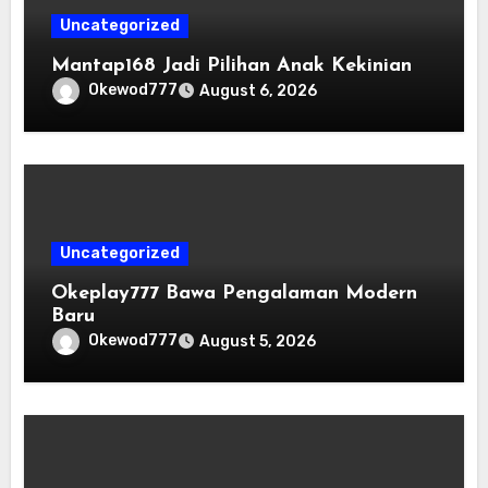
Uncategorized
Mantap168 Jadi Pilihan Anak Kekinian
Okewod777
August 6, 2026
Uncategorized
Okeplay777 Bawa Pengalaman Modern
Baru
Okewod777
August 5, 2026