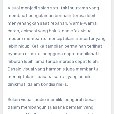
Visual menjadi salah satu faktor utama yang
membuat pengalaman bermain terasa lebih
menyenangkan saat rebahan. Warna-warna
cerah, animasi yang halus, dan efek visual
modern membantu menciptakan atmosfer yang
lebih hidup. Ketika tampilan permainan terlihat
nyaman di mata, pengguna dapat menikmati
hiburan lebih lama tanpa merasa cepat lelah.
Desain visual yang harmonis juga membantu
menciptakan suasana santai yang cocok
dinikmati dalam kondisi rileks.
Selain visual, audio memiliki pengaruh besar
dalam membangun suasana bermain yang