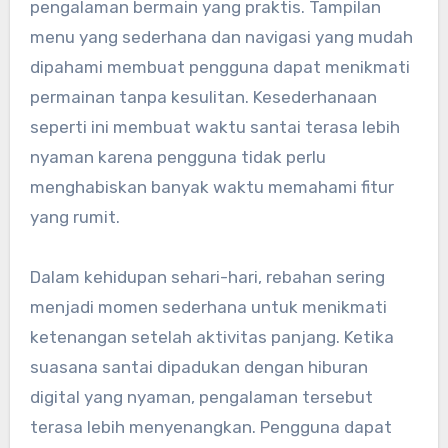
pengalaman bermain yang praktis. Tampilan
menu yang sederhana dan navigasi yang mudah
dipahami membuat pengguna dapat menikmati
permainan tanpa kesulitan. Kesederhanaan
seperti ini membuat waktu santai terasa lebih
nyaman karena pengguna tidak perlu
menghabiskan banyak waktu memahami fitur
yang rumit.
Dalam kehidupan sehari-hari, rebahan sering
menjadi momen sederhana untuk menikmati
ketenangan setelah aktivitas panjang. Ketika
suasana santai dipadukan dengan hiburan
digital yang nyaman, pengalaman tersebut
terasa lebih menyenangkan. Pengguna dapat