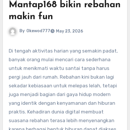
Mantap168 bikin rebahan
makin fun
By
Okewod777
May 23, 2026
Di tengah aktivitas harian yang semakin padat,
banyak orang mulai mencari cara sederhana
untuk menikmati waktu santai tanpa harus
pergi jauh dari rumah. Rebahan kini bukan lagi
sekadar kebiasaan untuk melepas lelah, tetapi
juga menjadi bagian dari gaya hidup modern
yang identik dengan kenyamanan dan hiburan
praktis. Kehadiran dunia digital membuat
suasana rebahan terasa lebih menyenangkan
karena berbagai bentuk hiburan dapat diakses