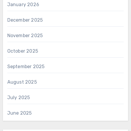
January 2026
December 2025
November 2025
October 2025
September 2025
August 2025
July 2025
June 2025