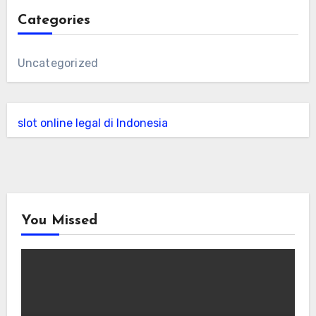
Categories
Uncategorized
slot online legal di Indonesia
You Missed