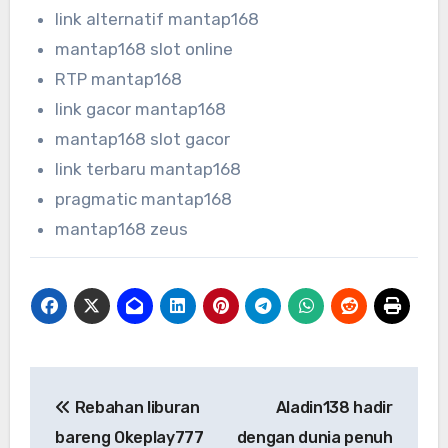
link alternatif mantap168
mantap168 slot online
RTP mantap168
link gacor mantap168
mantap168 slot gacor
link terbaru mantap168
pragmatic mantap168
mantap168 zeus
Post
Rebahan liburan
Aladin138 hadir
navigation
bareng Okeplay777
dengan dunia penuh