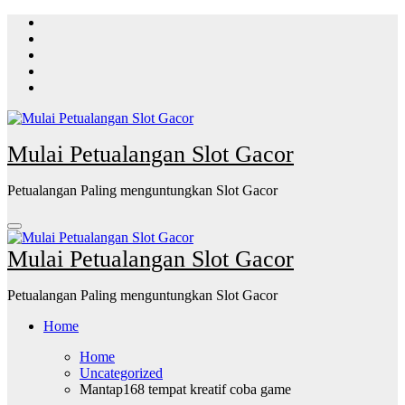
Skip
to
content
Mulai Petualangan Slot Gacor
Petualangan Paling menguntungkan Slot Gacor
Mulai Petualangan Slot Gacor
Petualangan Paling menguntungkan Slot Gacor
Home
Home
Uncategorized
Mantap168 tempat kreatif coba game