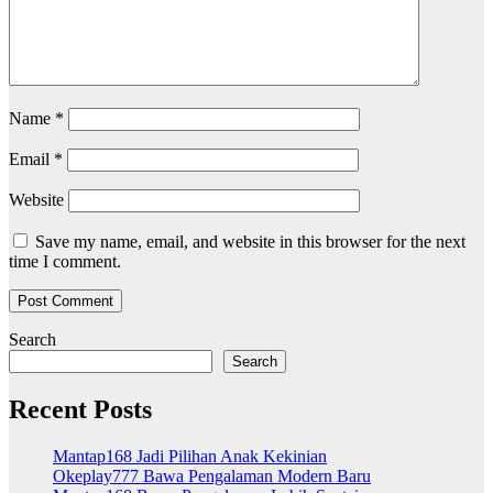
Name
*
Email
*
Website
Save my name, email, and website in this browser for the next
time I comment.
Search
Search
Recent Posts
Mantap168 Jadi Pilihan Anak Kekinian
Okeplay777 Bawa Pengalaman Modern Baru