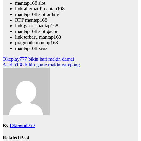
mantap168 slot
link alternatif mantap168
mantap168 slot online
RTP mantap168
link gacor mantap168
mantap168 slot gacor
link terbaru mantap168
pragmatic mantap168
mantap168 zeus
Post
Okeplay777 bikin hari makin damai
Aladin138 bikin game makin gampang
navigation
By
Okewod777
Related Post