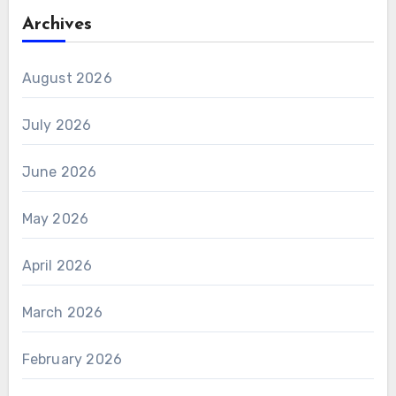
Archives
August 2026
July 2026
June 2026
May 2026
April 2026
March 2026
February 2026