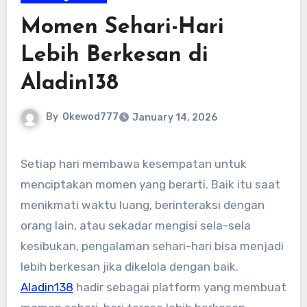
Momen Sehari-Hari
Lebih Berkesan di
Aladin138
By
Okewod777
January 14, 2026
Setiap hari membawa kesempatan untuk
menciptakan momen yang berarti. Baik itu saat
menikmati waktu luang, berinteraksi dengan
orang lain, atau sekadar mengisi sela-sela
kesibukan, pengalaman sehari-hari bisa menjadi
lebih berkesan jika dikelola dengan baik.
Aladin138
hadir sebagai platform yang membuat