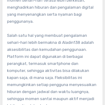
momen sehari-hari terasa lebih berkesan,
menghadirkan hiburan dan pengalaman digital
yang menyenangkan serta nyaman bagi
penggunanya.
Salah satu hal yang membuat pengalaman
sehari-hari lebih bermakna di Aladin138 adalah
aksesibilitas dan kemudahan penggunaan.
Platform ini dapat digunakan di berbagai
perangkat, termasuk smartphone dan
komputer, sehingga aktivitas bisa dilakukan
kapan saja, di mana saja. Fleksibilitas ini
memungkinkan setiap pengguna menyesuaikan
hiburan dengan jadwal dan waktu luangnya,
sehingga momen santai maupun aktif menjadi