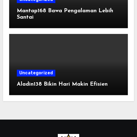
Mantap168 Bawa Pengalaman Lebih
Santai
Uncategorized
Aladin138 Bikin Hari Makin Efisien