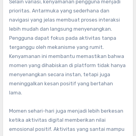
Selain variasi, kenyamanan pengguna menjadi
prioritas. Antarmuka yang sederhana dan
navigasi yang jelas membuat proses interaksi
lebih mudah dan langsung menyenangkan.
Pengguna dapat fokus pada aktivitas tanpa
terganggu oleh mekanisme yang rumit.
Kenyamanan ini membantu memastikan bahwa
momen yang dihabiskan di platform tidak hanya
menyenangkan secara instan, tetapi juga
meninggalkan kesan positif yang bertahan
lama.
Momen sehari-hari juga menjadi lebih berkesan
ketika aktivitas digital memberikan nilai
emosional positif. Aktivitas yang santai mampu