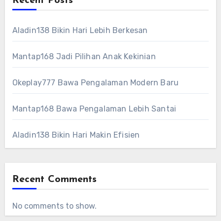
Recent Posts
Aladin138 Bikin Hari Lebih Berkesan
Mantap168 Jadi Pilihan Anak Kekinian
Okeplay777 Bawa Pengalaman Modern Baru
Mantap168 Bawa Pengalaman Lebih Santai
Aladin138 Bikin Hari Makin Efisien
Recent Comments
No comments to show.