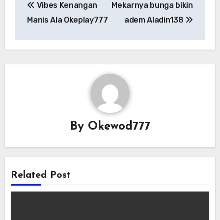
Vibes Kenangan
Mekarnya bunga bikin
navigation
Manis Ala Okeplay777
adem Aladin138
By
Okewod777
Related Post