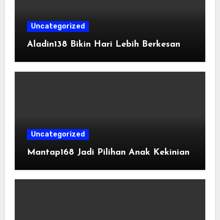
Uncategorized
Aladin138 Bikin Hari Lebih Berkesan
Uncategorized
Mantap168 Jadi Pilihan Anak Kekinian