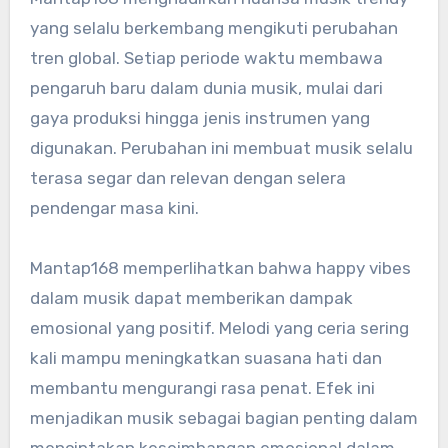
yang selalu berkembang mengikuti perubahan
tren global. Setiap periode waktu membawa
pengaruh baru dalam dunia musik, mulai dari
gaya produksi hingga jenis instrumen yang
digunakan. Perubahan ini membuat musik selalu
terasa segar dan relevan dengan selera
pendengar masa kini.
Mantap168 memperlihatkan bahwa happy vibes
dalam musik dapat memberikan dampak
emosional yang positif. Melodi yang ceria sering
kali mampu meningkatkan suasana hati dan
membantu mengurangi rasa penat. Efek ini
menjadikan musik sebagai bagian penting dalam