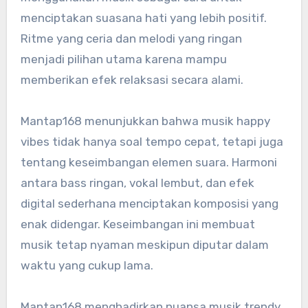
menciptakan suasana hati yang lebih positif.
Ritme yang ceria dan melodi yang ringan
menjadi pilihan utama karena mampu
memberikan efek relaksasi secara alami.
Mantap168 menunjukkan bahwa musik happy
vibes tidak hanya soal tempo cepat, tetapi juga
tentang keseimbangan elemen suara. Harmoni
antara bass ringan, vokal lembut, dan efek
digital sederhana menciptakan komposisi yang
enak didengar. Keseimbangan ini membuat
musik tetap nyaman meskipun diputar dalam
waktu yang cukup lama.
Mantap168 menghadirkan nuansa musik trendy