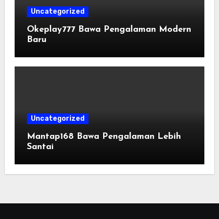
Uncategorized
Okeplay777 Bawa Pengalaman Modern
Baru
Uncategorized
Mantap168 Bawa Pengalaman Lebih
Santai