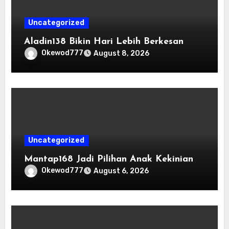
Uncategorized
Aladin138 Bikin Hari Lebih Berkesan
Okewod777
August 8, 2026
Uncategorized
Mantap168 Jadi Pilihan Anak Kekinian
Okewod777
August 6, 2026