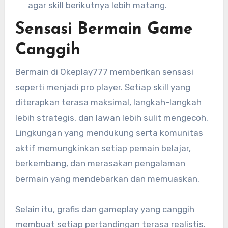
agar skill berikutnya lebih matang.
Sensasi Bermain Game
Canggih
Bermain di Okeplay777 memberikan sensasi
seperti menjadi pro player. Setiap skill yang
diterapkan terasa maksimal, langkah-langkah
lebih strategis, dan lawan lebih sulit mengecoh.
Lingkungan yang mendukung serta komunitas
aktif memungkinkan setiap pemain belajar,
berkembang, dan merasakan pengalaman
bermain yang mendebarkan dan memuaskan.
Selain itu, grafis dan gameplay yang canggih
membuat setiap pertandingan terasa realistis.