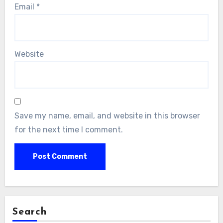
Email
*
Website
Save my name, email, and website in this browser
for the next time I comment.
Search