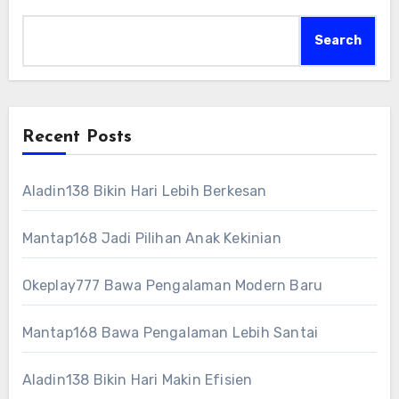
Search
Recent Posts
Aladin138 Bikin Hari Lebih Berkesan
Mantap168 Jadi Pilihan Anak Kekinian
Okeplay777 Bawa Pengalaman Modern Baru
Mantap168 Bawa Pengalaman Lebih Santai
Aladin138 Bikin Hari Makin Efisien