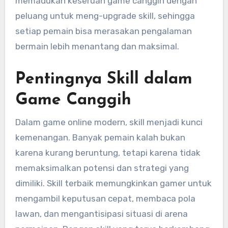
memadukan keseruan game canggih dengan
peluang untuk meng-upgrade skill, sehingga
setiap pemain bisa merasakan pengalaman
bermain lebih menantang dan maksimal.
Pentingnya Skill dalam
Game Canggih
Dalam game online modern, skill menjadi kunci
kemenangan. Banyak pemain kalah bukan
karena kurang beruntung, tetapi karena tidak
memaksimalkan potensi dan strategi yang
dimiliki. Skill terbaik memungkinkan gamer untuk
mengambil keputusan cepat, membaca pola
lawan, dan mengantisipasi situasi di arena