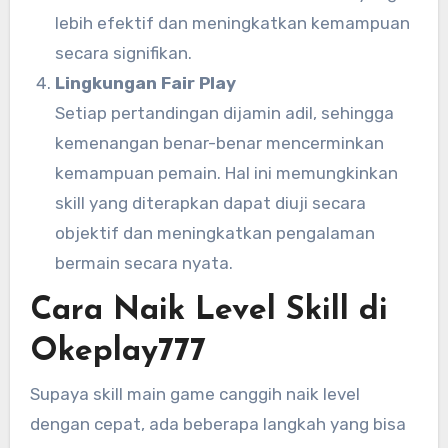
lebih efektif dan meningkatkan kemampuan
secara signifikan.
Lingkungan Fair Play
Setiap pertandingan dijamin adil, sehingga
kemenangan benar-benar mencerminkan
kemampuan pemain. Hal ini memungkinkan
skill yang diterapkan dapat diuji secara
objektif dan meningkatkan pengalaman
bermain secara nyata.
Cara Naik Level Skill di
Okeplay777
Supaya skill main game canggih naik level
dengan cepat, ada beberapa langkah yang bisa