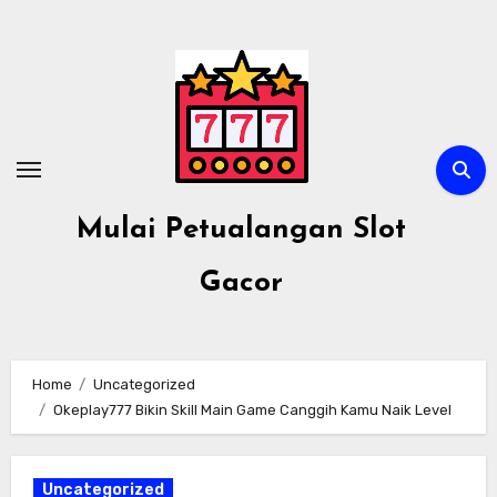
Skip
to
content
Mulai Petualangan Slot
Gacor
Home
Uncategorized
Okeplay777 Bikin Skill Main Game Canggih Kamu Naik Level
Uncategorized