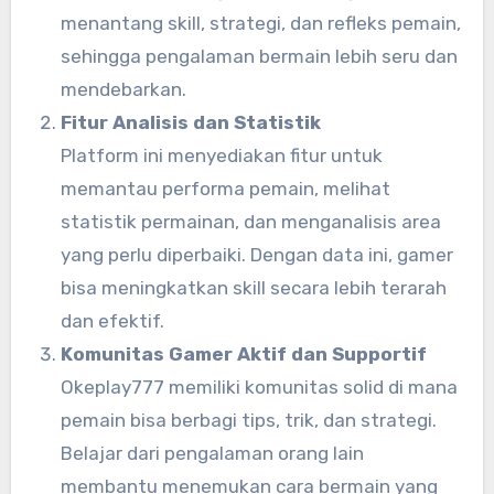
menantang skill, strategi, dan refleks pemain,
sehingga pengalaman bermain lebih seru dan
mendebarkan.
Fitur Analisis dan Statistik
Platform ini menyediakan fitur untuk
memantau performa pemain, melihat
statistik permainan, dan menganalisis area
yang perlu diperbaiki. Dengan data ini, gamer
bisa meningkatkan skill secara lebih terarah
dan efektif.
Komunitas Gamer Aktif dan Supportif
Okeplay777 memiliki komunitas solid di mana
pemain bisa berbagi tips, trik, dan strategi.
Belajar dari pengalaman orang lain
membantu menemukan cara bermain yang