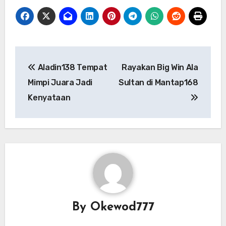
Post
Aladin138 Tempat
Rayakan Big Win Ala
navigation
Mimpi Juara Jadi
Sultan di Mantap168
Kenyataan
By
Okewod777