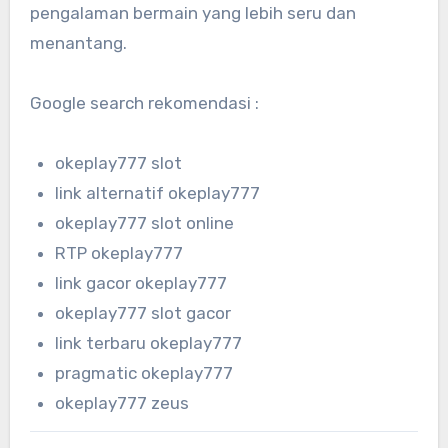
pengalaman bermain yang lebih seru dan
menantang.
Google search rekomendasi :
okeplay777 slot
link alternatif okeplay777
okeplay777 slot online
RTP okeplay777
link gacor okeplay777
okeplay777 slot gacor
link terbaru okeplay777
pragmatic okeplay777
okeplay777 zeus