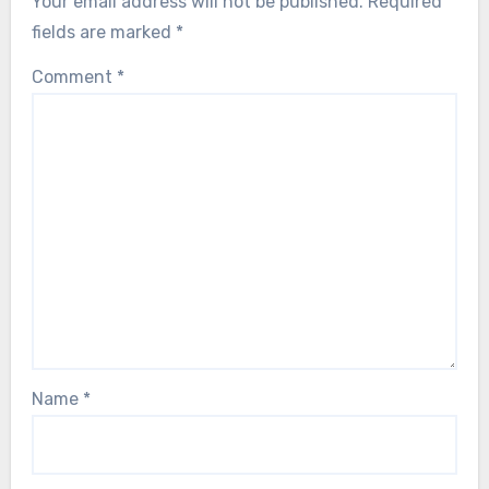
Your email address will not be published.
Required
fields are marked
*
Comment
*
Name
*