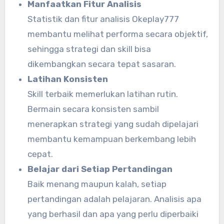
Manfaatkan Fitur Analisis
Statistik dan fitur analisis Okeplay777
membantu melihat performa secara objektif,
sehingga strategi dan skill bisa
dikembangkan secara tepat sasaran.
Latihan Konsisten
Skill terbaik memerlukan latihan rutin.
Bermain secara konsisten sambil
menerapkan strategi yang sudah dipelajari
membantu kemampuan berkembang lebih
cepat.
Belajar dari Setiap Pertandingan
Baik menang maupun kalah, setiap
pertandingan adalah pelajaran. Analisis apa
yang berhasil dan apa yang perlu diperbaiki