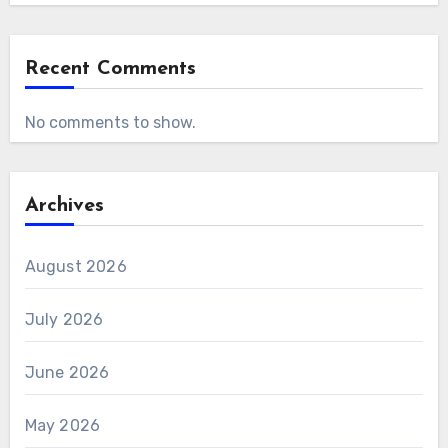
Recent Comments
No comments to show.
Archives
August 2026
July 2026
June 2026
May 2026