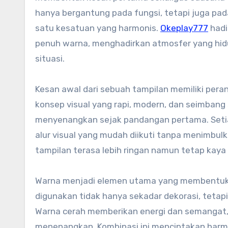
hanya bergantung pada fungsi, tetapi juga pa
satu kesatuan yang harmonis.
Okeplay777
hadi
penuh warna, menghadirkan atmosfer yang hid
situasi.
Kesan awal dari sebuah tampilan memiliki pe
konsep visual yang rapi, modern, dan seimban
menyenangkan sejak pandangan pertama. Setia
alur visual yang mudah diikuti tanpa menimbul
tampilan terasa lebih ringan namun tetap kaya 
Warna menjadi elemen utama yang membentuk i
digunakan tidak hanya sekadar dekorasi, tetap
Warna cerah memberikan energi dan semangat
menenangkan. Kombinasi ini menciptakan harm