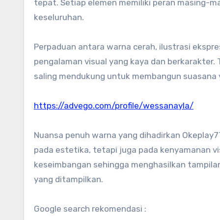
tepat. Setiap elemen memiliki peran masing-m
keseluruhan.
Perpaduan antara warna cerah, ilustrasi ekspres
pengalaman visual yang kaya dan berkarakter. 
saling mendukung untuk membangun suasana 
https://advego.com/profile/wessanayla/
Nuansa penuh warna yang dihadirkan Okeplay7
pada estetika, tetapi juga pada kenyamanan vi
keseimbangan sehingga menghasilkan tampilan 
yang ditampilkan.
Google search rekomendasi :