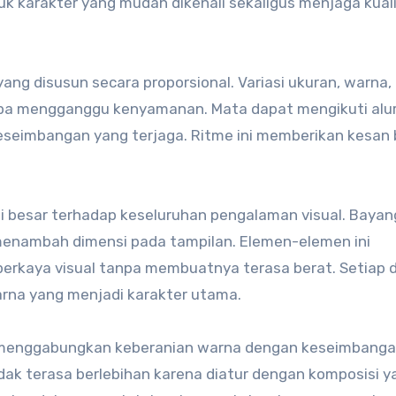
k karakter yang mudah dikenali sekaligus menjaga kual
ang disusun secara proporsional. Variasi ukuran, warna,
npa mengganggu kenyamanan. Mata dapat mengikuti alur
eseimbangan yang terjaga. Ritme ini memberikan kesan
si besar terhadap keseluruhan pengalaman visual. Baya
menambah dimensi pada tampilan. Elemen-elemen ini
rkaya visual tanpa membuatnya terasa berat. Setiap d
na yang menjadi karakter utama.
 menggabungkan keberanian warna dengan keseimbang
dak terasa berlebihan karena diatur dengan komposisi y