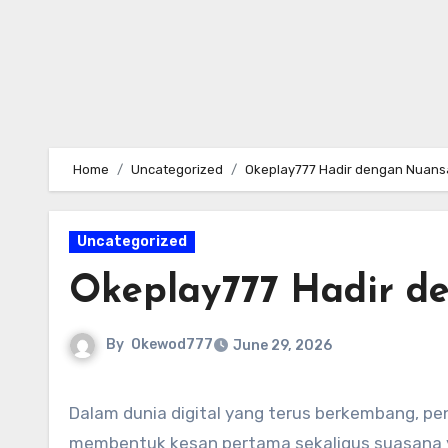
Home
Uncategorized
Okeplay777 Hadir dengan Nuan
Uncategorized
Okeplay777 Hadir 
By
Okewod777
June 29, 2026
Dalam dunia digital yang terus berkembang, pengalaman visual menjadi salah satu aspek penting yang
membentuk kesan pertama sekaligus suasana y