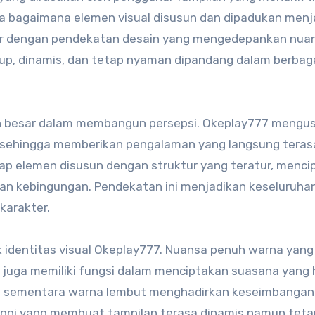
da bagaimana elemen visual disusun dan dipadukan menj
r dengan pendekatan desain yang mengedepankan nua
up, dinamis, dan tetap nyaman dipandang dalam berbag
ran besar dalam membangun persepsi. Okeplay777 mengu
g sehingga memberikan pengalaman yang langsung teras
p elemen disusun dengan struktur yang teratur, menci
kan kebingungan. Pendekatan ini menjadikan keseluruha
karakter.
dentitas visual Okeplay777. Nuansa penuh warna yang
i juga memiliki fungsi dalam menciptakan suasana yang 
, sementara warna lembut menghadirkan keseimbangan
oni yang membuat tampilan terasa dinamis namun teta