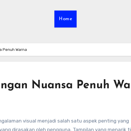
Home
sa Penuh Warna
dengan Nuansa Penuh Wa
ang dirasakan oleh pengguna. Tampilan yang menarik t