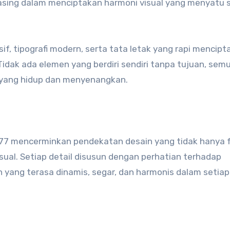
asing dalam menciptakan harmoni visual yang menyatu 
if, tipografi modern, serta tata letak yang rapi mencipt
Tidak ada elemen yang berdiri sendiri tanpa tujuan, sem
yang hidup dan menyenangkan.
77 mencerminkan pendekatan desain yang tidak hanya 
sual. Setiap detail disusun dengan perhatian terhadap
yang terasa dinamis, segar, dan harmonis dalam setiap