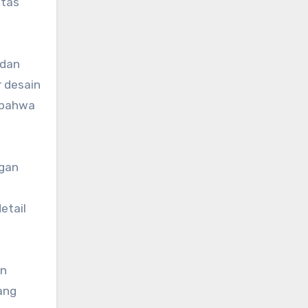
itas
 dan
 desain
 bahwa
ngan
etail
an
ang