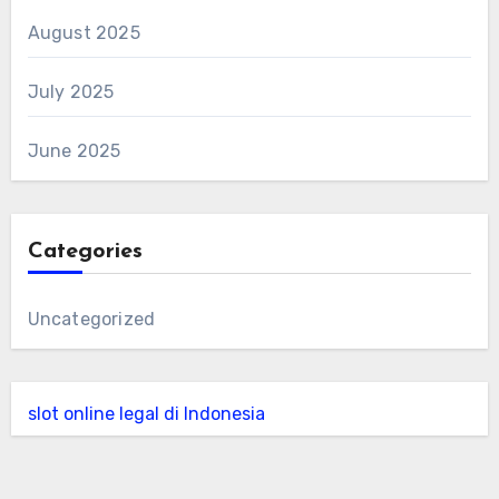
August 2025
July 2025
June 2025
Categories
Uncategorized
slot online legal di Indonesia