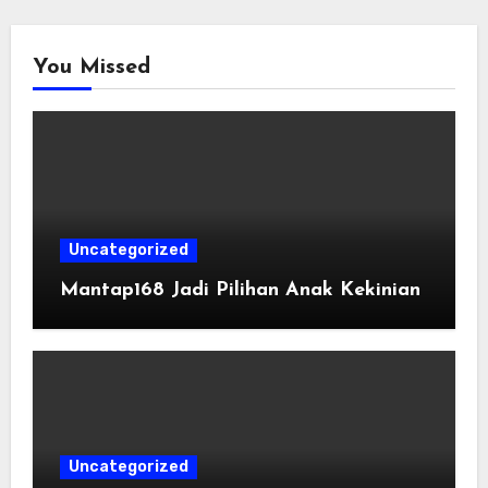
You Missed
Uncategorized
Mantap168 Jadi Pilihan Anak Kekinian
Uncategorized