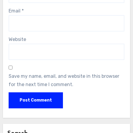
Email
*
Website
Save my name, email, and website in this browser
for the next time I comment.