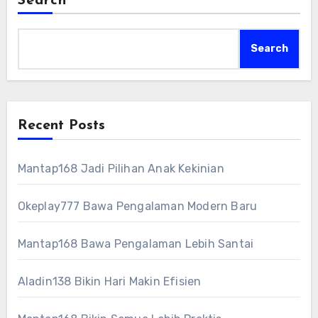
Search
Search
Recent Posts
Mantap168 Jadi Pilihan Anak Kekinian
Okeplay777 Bawa Pengalaman Modern Baru
Mantap168 Bawa Pengalaman Lebih Santai
Aladin138 Bikin Hari Makin Efisien