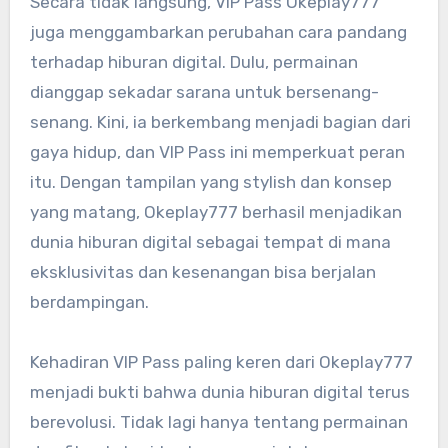
Secara tidak langsung, VIP Pass Okeplay777
juga menggambarkan perubahan cara pandang
terhadap hiburan digital. Dulu, permainan
dianggap sekadar sarana untuk bersenang-
senang. Kini, ia berkembang menjadi bagian dari
gaya hidup, dan VIP Pass ini memperkuat peran
itu. Dengan tampilan yang stylish dan konsep
yang matang, Okeplay777 berhasil menjadikan
dunia hiburan digital sebagai tempat di mana
eksklusivitas dan kesenangan bisa berjalan
berdampingan.
Kehadiran VIP Pass paling keren dari Okeplay777
menjadi bukti bahwa dunia hiburan digital terus
berevolusi. Tidak lagi hanya tentang permainan