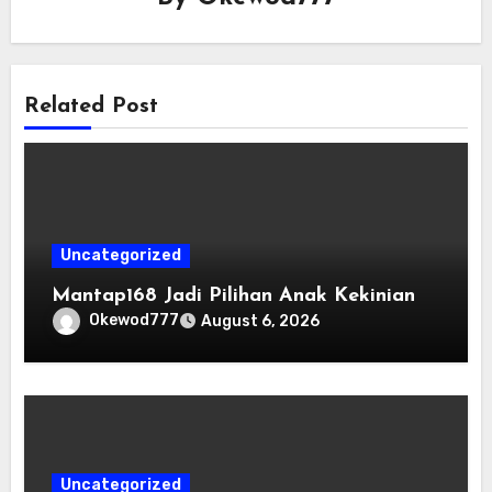
Related Post
Uncategorized
Mantap168 Jadi Pilihan Anak Kekinian
Okewod777
August 6, 2026
Uncategorized