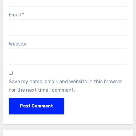
Email
*
Website
Save my name, email, and website in this browser
for the next time I comment.