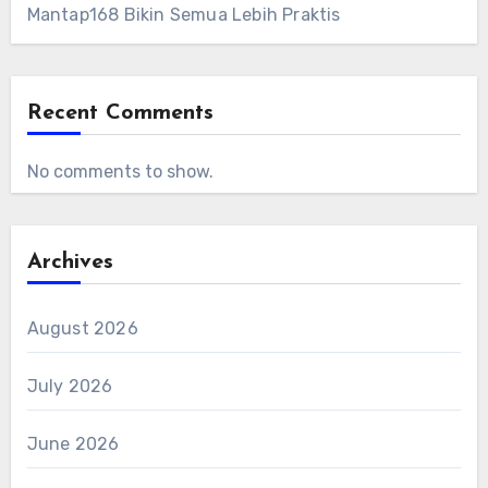
Mantap168 Bikin Semua Lebih Praktis
Recent Comments
No comments to show.
Archives
August 2026
July 2026
June 2026