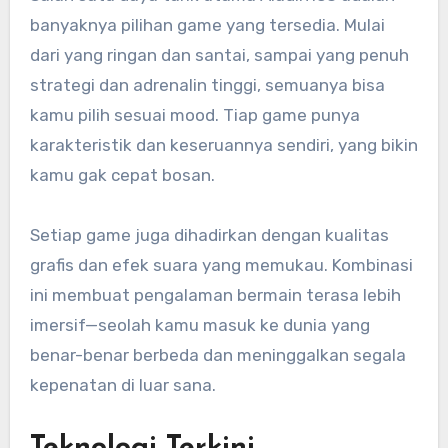
banyaknya pilihan game yang tersedia. Mulai
dari yang ringan dan santai, sampai yang penuh
strategi dan adrenalin tinggi, semuanya bisa
kamu pilih sesuai mood. Tiap game punya
karakteristik dan keseruannya sendiri, yang bikin
kamu gak cepat bosan.
Setiap game juga dihadirkan dengan kualitas
grafis dan efek suara yang memukau. Kombinasi
ini membuat pengalaman bermain terasa lebih
imersif—seolah kamu masuk ke dunia yang
benar-benar berbeda dan meninggalkan segala
kepenatan di luar sana.
Teknologi Terkini,