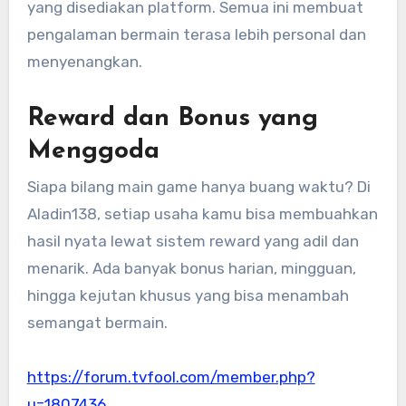
yang disediakan platform. Semua ini membuat
pengalaman bermain terasa lebih personal dan
menyenangkan.
Reward dan Bonus yang
Menggoda
Siapa bilang main game hanya buang waktu? Di
Aladin138, setiap usaha kamu bisa membuahkan
hasil nyata lewat sistem reward yang adil dan
menarik. Ada banyak bonus harian, mingguan,
hingga kejutan khusus yang bisa menambah
semangat bermain.
https://forum.tvfool.com/member.php?
u=1807436