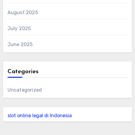
August 2025
July 2025
June 2025
Categories
Uncategorized
slot online legal di Indonesia