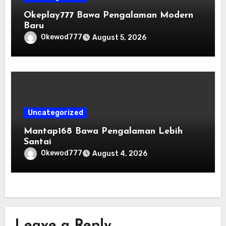
Okeplay777 Bawa Pengalaman Modern
Baru
Okewod777
August 5, 2026
Uncategorized
Mantap168 Bawa Pengalaman Lebih
Santai
Okewod777
August 4, 2026
Leave a Reply