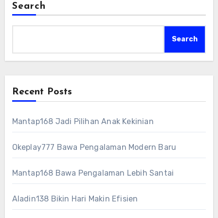
Search
Search
Recent Posts
Mantap168 Jadi Pilihan Anak Kekinian
Okeplay777 Bawa Pengalaman Modern Baru
Mantap168 Bawa Pengalaman Lebih Santai
Aladin138 Bikin Hari Makin Efisien