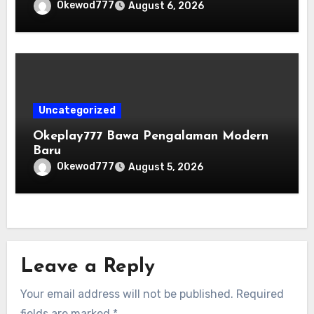
Okewod777
August 6, 2026
Uncategorized
Okeplay777 Bawa Pengalaman Modern
Baru
Okewod777
August 5, 2026
Leave a Reply
Your email address will not be published.
Required
fields are marked
*