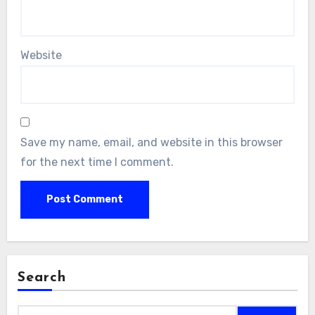
Website
Save my name, email, and website in this browser
for the next time I comment.
Search