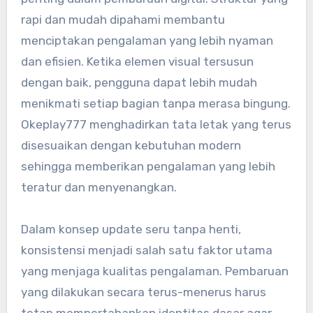
rapi dan mudah dipahami membantu
menciptakan pengalaman yang lebih nyaman
dan efisien. Ketika elemen visual tersusun
dengan baik, pengguna dapat lebih mudah
menikmati setiap bagian tanpa merasa bingung.
Okeplay777 menghadirkan tata letak yang terus
disesuaikan dengan kebutuhan modern
sehingga memberikan pengalaman yang lebih
teratur dan menyenangkan.
Dalam konsep update seru tanpa henti,
konsistensi menjadi salah satu faktor utama
yang menjaga kualitas pengalaman. Pembaruan
yang dilakukan secara terus-menerus harus