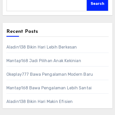
Search
Recent Posts
Aladin138 Bikin Hari Lebih Berkesan
Mantap168 Jadi Pilihan Anak Kekinian
Okeplay777 Bawa Pengalaman Modern Baru
Mantap168 Bawa Pengalaman Lebih Santai
Aladin138 Bikin Hari Makin Efisien