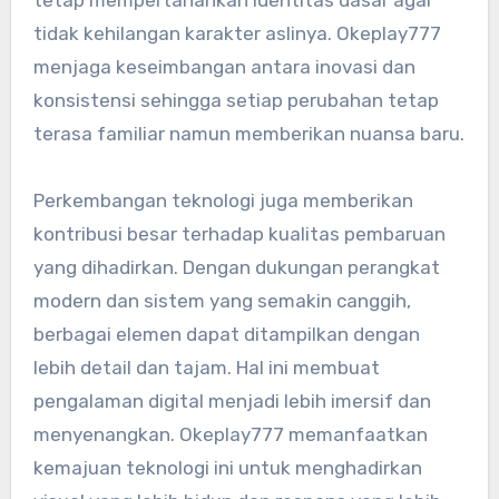
tetap mempertahankan identitas dasar agar
tidak kehilangan karakter aslinya. Okeplay777
menjaga keseimbangan antara inovasi dan
konsistensi sehingga setiap perubahan tetap
terasa familiar namun memberikan nuansa baru.
Perkembangan teknologi juga memberikan
kontribusi besar terhadap kualitas pembaruan
yang dihadirkan. Dengan dukungan perangkat
modern dan sistem yang semakin canggih,
berbagai elemen dapat ditampilkan dengan
lebih detail dan tajam. Hal ini membuat
pengalaman digital menjadi lebih imersif dan
menyenangkan. Okeplay777 memanfaatkan
kemajuan teknologi ini untuk menghadirkan