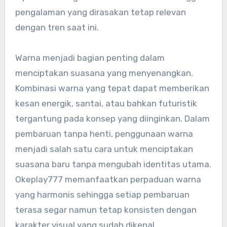
pengalaman yang dirasakan tetap relevan
dengan tren saat ini.
Warna menjadi bagian penting dalam
menciptakan suasana yang menyenangkan.
Kombinasi warna yang tepat dapat memberikan
kesan energik, santai, atau bahkan futuristik
tergantung pada konsep yang diinginkan. Dalam
pembaruan tanpa henti, penggunaan warna
menjadi salah satu cara untuk menciptakan
suasana baru tanpa mengubah identitas utama.
Okeplay777 memanfaatkan perpaduan warna
yang harmonis sehingga setiap pembaruan
terasa segar namun tetap konsisten dengan
karakter visual yang sudah dikenal.