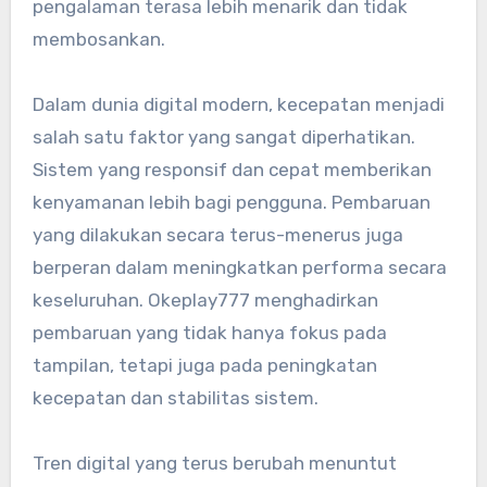
pengalaman terasa lebih menarik dan tidak
membosankan.
Dalam dunia digital modern, kecepatan menjadi
salah satu faktor yang sangat diperhatikan.
Sistem yang responsif dan cepat memberikan
kenyamanan lebih bagi pengguna. Pembaruan
yang dilakukan secara terus-menerus juga
berperan dalam meningkatkan performa secara
keseluruhan. Okeplay777 menghadirkan
pembaruan yang tidak hanya fokus pada
tampilan, tetapi juga pada peningkatan
kecepatan dan stabilitas sistem.
Tren digital yang terus berubah menuntut