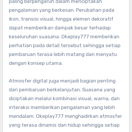
paling berpengaruh dalam menciptakan
pengalaman yang berkesan. Perubahan pada
ikon, transisi visual, hingga elemen dekoratif
dapat memberikan dampak besar terhadap
keseluruhan suasana. Okeplay777 memberikan
perhatian pada detail tersebut sehingga setiap
pembaruan terasa lebih matang dan menyatu
dengan konsep utama.
Atmosfer digital juga menjadi bagian penting
dari pembaruan berkelanjutan. Suasana yang
diciptakan melalui kombinasi visual, warna, dan
interaksi memberikan pengalaman yang lebih
mendalam. Okeplay777 menghadirkan atmosfer
yang terasa dinamis dan hidup sehingga setiap