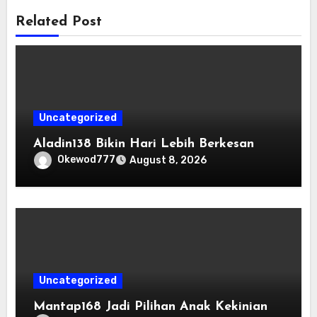
Related Post
Uncategorized
Aladin138 Bikin Hari Lebih Berkesan
Okewod777
August 8, 2026
Uncategorized
Mantap168 Jadi Pilihan Anak Kekinian