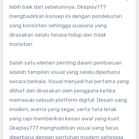
lebih baik dari sebelumnya. Okeplay777
menghadirkan konsep ini dengan pendekatan
yang konsisten sehingga suasana yang
dirasakan selalu terasa hidup dan tidak
monoton.
Salah satu elemen penting dalam pembaruan
adalah tampilan visual yang selalu diperbarui
secara berkala. Visual menjadi hal pertama yang
dilihat dan dirasakan oleh pengguna ketika
memasuki sebuah platform digital. Desain yang
modern, warna yang segar, serta tata letak
yang rapi memberikan kesan awal yang kuat.
Okeplay777 menghadirkan visual yang terus
diperbarui dengan sentuhan modern sehingga