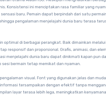
nis. Konsistensi ini menciptakan rasa familiar yang nyam
sensasi baru. Pemain dapat berpindah dari satu permai
sehingga pengalaman menjelajahi dunia baru terasa teru
optimal di berbagai perangkat. Baik dimainkan melalui
ap responsif dan proporsional. Grafis, animasi, dan ele
sasi menjelajahi dunia baru dapat dinikmati kapan pun da
ap sesi bermain tetap memikat dan nyaman.
pengalaman visual. Font yang digunakan jelas dan mud
a informasi tersampaikan dengan efektif tanpa mengga
mpilan layar terasa lebih lega, meningkatkan kenyaman