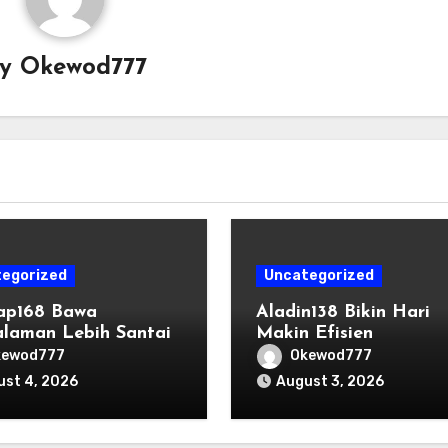
By
Okewod777
egorized
Uncategorized
ap168 Bawa
Aladin138 Bikin Hari
laman Lebih Santai
Makin Efisien
kewod777
Okewod777
st 4, 2026
August 3, 2026