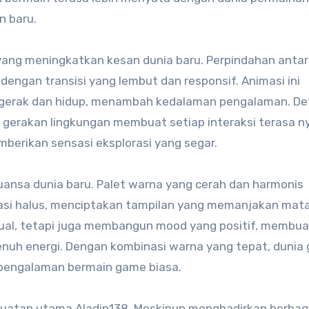
n baru.
 yang meningkatkan kesan dunia baru. Perpindahan anta
 dengan transisi yang lembut dan responsif. Animasi ini
gerak dan hidup, menambah kedalaman pengalaman. Det
dan gerakan lingkungan membuat setiap interaksi terasa n
berikan sensasi eksplorasi yang segar.
ansa dunia baru. Palet warna yang cerah dan harmonis
si halus, menciptakan tampilan yang memanjakan mata
ual, tetapi juga membangun mood yang positif, membua
uh energi. Dengan kombinasi warna yang tepat, dunia 
i pengalaman bermain game biasa.
ekuatan utama Aladin138. Meskipun menghadirkan berba