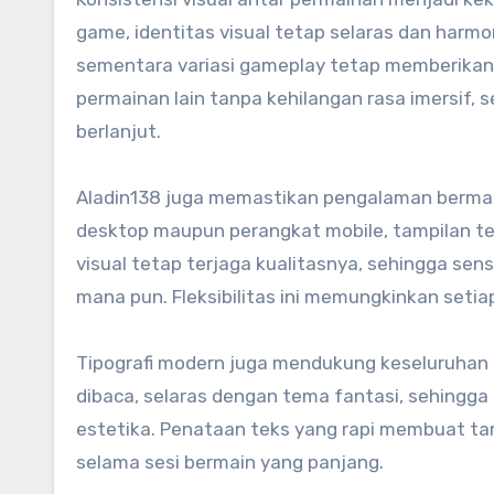
game, identitas visual tetap selaras dan harmo
sementara variasi gameplay tetap memberikan 
permainan lain tanpa kehilangan rasa imersif, 
berlanjut.
Aladin138 juga memastikan pengalaman bermain 
desktop maupun perangkat mobile, tampilan tet
visual tetap terjaga kualitasnya, sehingga sen
mana pun. Fleksibilitas ini memungkinkan seti
Tipografi modern juga mendukung keseluruhan 
dibaca, selaras dengan tema fantasi, sehingg
estetika. Penataan teks yang rapi membuat ta
selama sesi bermain yang panjang.