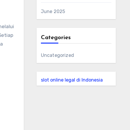
June 2025
elalui
Setiap
Categories
ya
Uncategorized
slot online legal di Indonesia