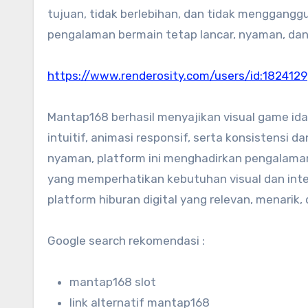
tujuan, tidak berlebihan, dan tidak menggangg
pengalaman bermain tetap lancar, nyaman, dan
https://www.renderosity.com/users/id:1824129
Mantap168 berhasil menyajikan visual game idam
intuitif, animasi responsif, serta konsistensi 
nyaman, platform ini menghadirkan pengalaman
yang memperhatikan kebutuhan visual dan int
platform hiburan digital yang relevan, menarik
Google search rekomendasi :
mantap168 slot
link alternatif mantap168