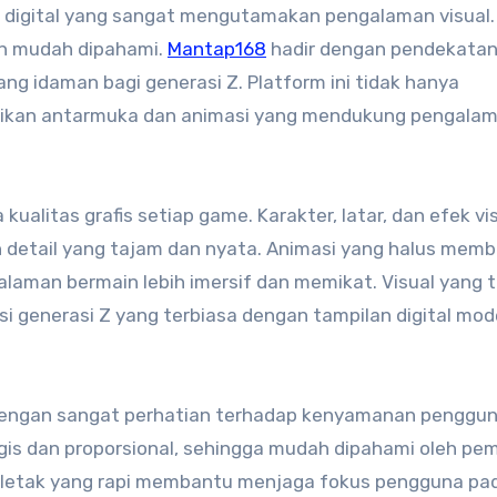
an mudah dipahami.
Mantap168
hadir dengan pendekatan
ng idaman bagi generasi Z. Platform ini tidak hanya
yajikan antarmuka dan animasi yang mendukung pengala
ualitas grafis setiap game. Karakter, latar, dan efek vi
n detail yang tajam dan nyata. Animasi yang halus mem
alaman bermain lebih imersif dan memikat. Visual yang 
si generasi Z yang terbiasa dengan tampilan digital mo
dengan sangat perhatian terhadap kenyamanan penggun
ogis dan proporsional, sehingga mudah dipahami oleh pe
 letak yang rapi membantu menjaga fokus pengguna pa