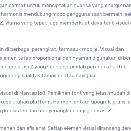
engan cermat untuk menciptakan nuansa yang energik n
 harmonis mendukung mood pengguna saat bermain, se
Z. Warna yang tepat juga memperkuat daya tarik visual
.
di berbagai perangkat, termasuk mobile. Visual dan
lemen tetap proporsional dan nyaman digunakan di ber
asaan generasi Z yang sering berpindah perangkat untuk
ngurangi kualitas tampilan atau navigasi.
isual di Mantap168. Pemilihan font yang jelas, mudah di
eseluruhan platform. Harmoni antara tipografi, grafis, a
g konsisten dan menyenangkan bagi generasi Z.
anan dan efisiensi. Setiap elemen visual dirancang de