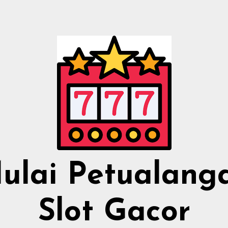
ulai Petualang
Slot Gacor