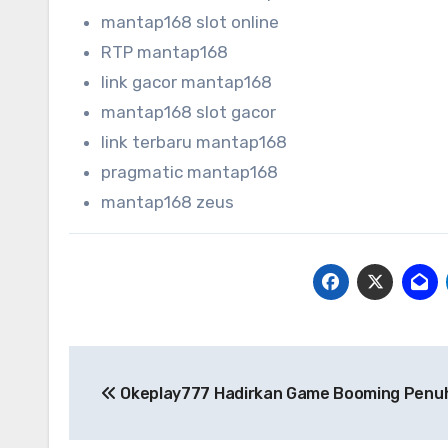
mantap168 slot online
RTP mantap168
link gacor mantap168
mantap168 slot gacor
link terbaru mantap168
pragmatic mantap168
mantap168 zeus
Post
Okeplay777 Hadirkan Game Booming Penu
navigation