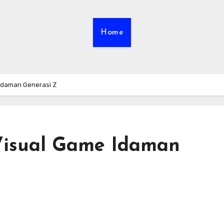
Home
Idaman Generasi Z
Visual Game Idaman