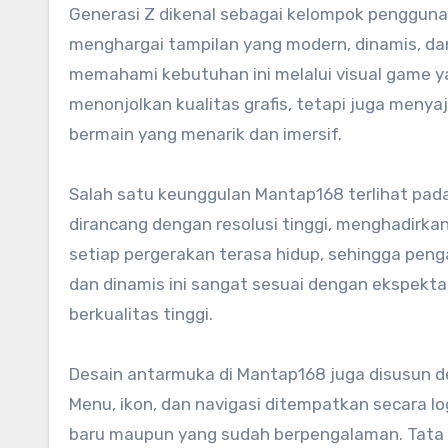
Generasi Z dikenal sebagai kelompok pengguna digital yang sangat mengutamakan pengalaman visual. Mereka
menghargai tampilan yang modern, dinamis, d
memahami kebutuhan ini melalui visual game ya
menonjolkan kualitas grafis, tetapi juga men
bermain yang menarik dan imersif.
Salah satu keunggulan Mantap168 terlihat pada k
dirancang dengan resolusi tinggi, menghadirka
setiap pergerakan terasa hidup, sehingga peng
dan dinamis ini sangat sesuai dengan ekspekta
berkualitas tinggi.
Desain antarmuka di Mantap168 juga disusun 
Menu, ikon, dan navigasi ditempatkan secara l
baru maupun yang sudah berpengalaman. Tata