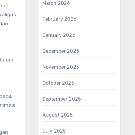
March 2026
amun
kaligus
February 2026
 dan
January 2026
December 2025
bagai
November 2025
October 2025
baca,
September 2025
nimasi,
August 2025
July 2025
ngan