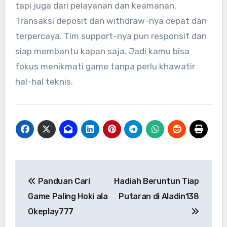
tapi juga dari pelayanan dan keamanan.
Transaksi deposit dan withdraw-nya cepat dan
terpercaya. Tim support-nya pun responsif dan
siap membantu kapan saja. Jadi kamu bisa
fokus menikmati game tanpa perlu khawatir
hal-hal teknis.
Post
Panduan Cari
Hadiah Beruntun Tiap
navigation
Game Paling Hoki ala
Putaran di Aladin138
Okeplay777