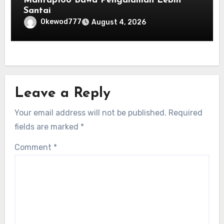
Mantap168 Bawa Pengalaman Lebih
Santai
Okewod777
August 4, 2026
Leave a Reply
Your email address will not be published.
Required
fields are marked
*
Comment
*