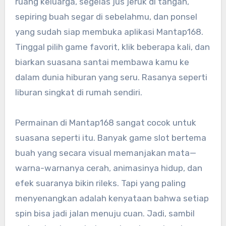
ruang keluarga, segelas jus jeruk di tangan,
sepiring buah segar di sebelahmu, dan ponsel
yang sudah siap membuka aplikasi Mantap168.
Tinggal pilih game favorit, klik beberapa kali, dan
biarkan suasana santai membawa kamu ke
dalam dunia hiburan yang seru. Rasanya seperti
liburan singkat di rumah sendiri.
Permainan di Mantap168 sangat cocok untuk
suasana seperti itu. Banyak game slot bertema
buah yang secara visual memanjakan mata—
warna-warnanya cerah, animasinya hidup, dan
efek suaranya bikin rileks. Tapi yang paling
menyenangkan adalah kenyataan bahwa setiap
spin bisa jadi jalan menuju cuan. Jadi, sambil