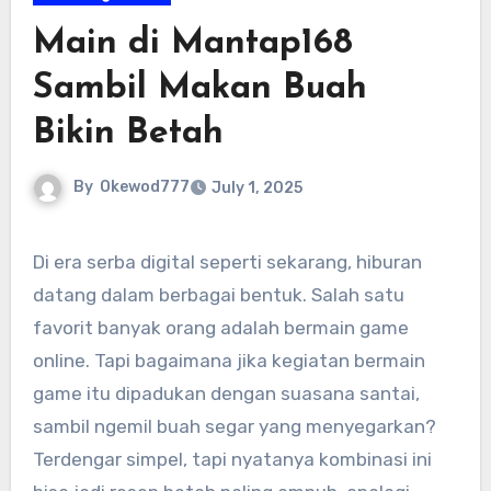
Main di Mantap168
Sambil Makan Buah
Bikin Betah
By
Okewod777
July 1, 2025
Di era serba digital seperti sekarang, hiburan
datang dalam berbagai bentuk. Salah satu
favorit banyak orang adalah bermain game
online. Tapi bagaimana jika kegiatan bermain
game itu dipadukan dengan suasana santai,
sambil ngemil buah segar yang menyegarkan?
Terdengar simpel, tapi nyatanya kombinasi ini