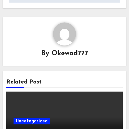
By
Okewod777
Related Post
Uncategorized