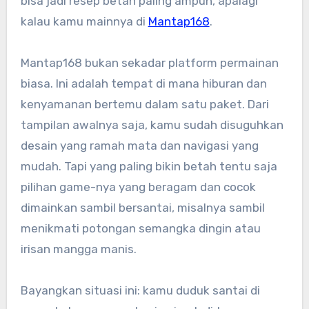
bisa jadi resep betah paling ampuh, apalagi
kalau kamu mainnya di
Mantap168
.
Mantap168 bukan sekadar platform permainan
biasa. Ini adalah tempat di mana hiburan dan
kenyamanan bertemu dalam satu paket. Dari
tampilan awalnya saja, kamu sudah disuguhkan
desain yang ramah mata dan navigasi yang
mudah. Tapi yang paling bikin betah tentu saja
pilihan game-nya yang beragam dan cocok
dimainkan sambil bersantai, misalnya sambil
menikmati potongan semangka dingin atau
irisan mangga manis.
Bayangkan situasi ini: kamu duduk santai di