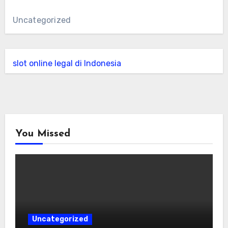
Uncategorized
slot online legal di Indonesia
You Missed
Uncategorized