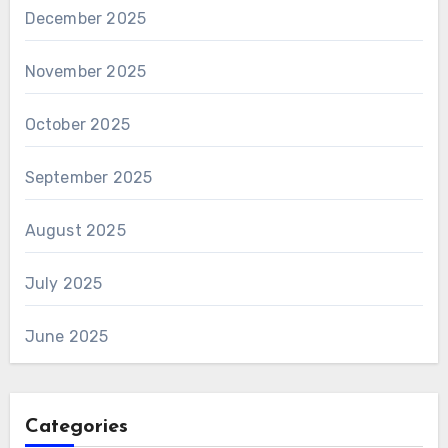
December 2025
November 2025
October 2025
September 2025
August 2025
July 2025
June 2025
Categories