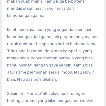
makan buah manis, kamu juga berpotensi
mendapatkan hasil yang manis dari
kemenangan game.
Kombinasi rasa buah yang segar dan sensasi
kemenangan dari game jadi perpaduan yang pas
untuk membuat siapa pun betah berlama-lama.
Tidak ada tekanan, tidak ada kompetisi yang
melelahkan, hanya momen bermain yang bisa
kamu nikmati dengan gaya sendiri. Kamu bisa
atur ritme permainan sesuai mood. Mau slow?
Bisa. Mau gas pol? Silakan.
Selain itu, Mantap168 selalu hadir dengan
berbagai promo yang bikin pengalaman makin