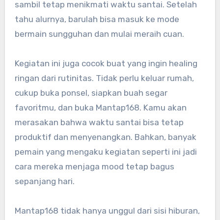
sambil tetap menikmati waktu santai. Setelah
tahu alurnya, barulah bisa masuk ke mode
bermain sungguhan dan mulai meraih cuan.
Kegiatan ini juga cocok buat yang ingin healing
ringan dari rutinitas. Tidak perlu keluar rumah,
cukup buka ponsel, siapkan buah segar
favoritmu, dan buka Mantap168. Kamu akan
merasakan bahwa waktu santai bisa tetap
produktif dan menyenangkan. Bahkan, banyak
pemain yang mengaku kegiatan seperti ini jadi
cara mereka menjaga mood tetap bagus
sepanjang hari.
Mantap168 tidak hanya unggul dari sisi hiburan,