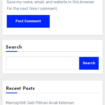
Save my name, email, and website in this browser
for the next time I comment.
Search
Search
Recent Posts
Mantap168 Jadi Pilihan Anak Kekinian