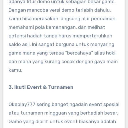
adanya fitur demo untuk sebagian besar game.
Dengan mencoba versi demo terlebih dahulu,
kamu bisa merasakan langsung alur permainan,
memahami pola kemenangan, dan melihat
potensi hadiah tanpa harus mempertaruhkan
saldo asli. Ini sangat berguna untuk menyaring
game mana yang terasa “bercahaya” alias hoki
dan mana yang kurang cocok dengan gaya main
kamu.
3. Ikuti Event & Turnamen
Okeplay777 sering banget ngadain event spesial
atau turnamen mingguan yang berhadiah besar.
Game yang dipilih untuk event biasanya adalah