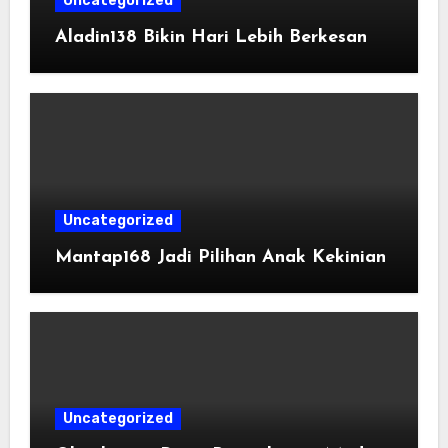
Uncategorized
Aladin138 Bikin Hari Lebih Berkesan
Uncategorized
Mantap168 Jadi Pilihan Anak Kekinian
Uncategorized